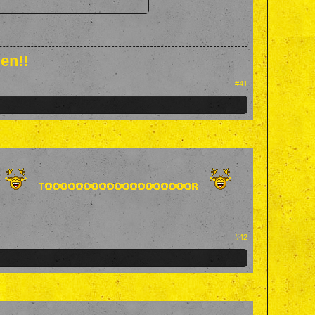
en!!
#41
#42