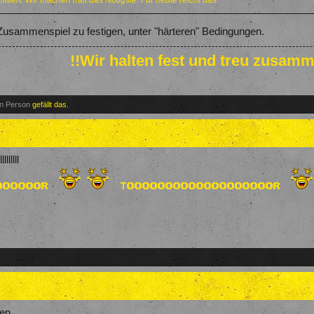
itiert. Wir machen halt das Nötigste. Für heute reicht das
 Zusammenspiel zu festigen, unter "härteren" Bedingungen.
!!Wir halten fest und treu zusamm
en Person
gefällt das.
lllll
gen