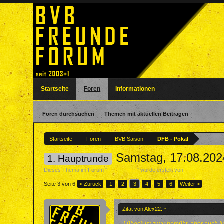
Startseite
Foren
Informationen
Foren durchsuchen
Themen mit aktuellen Beiträgen
Startseite
Foren
BVB Saison
DFB - Pokal
Samstag, 17.08.202
1. Hauptrunde
Dieses Thema im Forum "
DFB - Pokal
" wurde erstellt von
Forenteam
,
17.
Seite 3 von 6
< Zurück
1
2
3
4
5
6
Weiter >
Zitat von Alex22:
↑