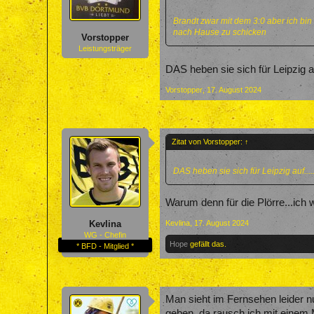
Brandt zwar mit dem 3:0 aber ich bin
nach Hause zu schicken
Vorstopper
Leistungsträger
DAS heben sie sich für Leipzig au
Vorstopper
,
17. August 2024
Zitat von Vorstopper:
↑
DAS heben sie sich für Leipzig auf....
Warum denn für die Plörre...ich
Kevlina
,
17. August 2024
Kevlina
WG - Chefin
Hope
gefällt das.
* BFD - Mitglied *
Man sieht im Fernsehen leider n
geben, da rausch ich mit einem