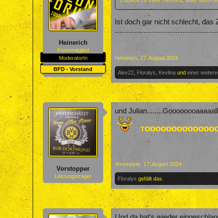
Lübeck ist zwar bemüht, aber auch lim
Ist doch gar nicht schlecht, das
Heinerich
Forenmitglied
ModeratorIn
Heinerich
,
17. August 2024
BFD - Vorstand
Alex22
,
Floralys
,
Kevlina
und
einer weiter
und Julian........Goooooooaaaaallllll
Vorstopper
,
17. August 2024
Vorstopper
Leistungsträger
Floralys
gefällt das.
Und da hat's wieder eingeschla