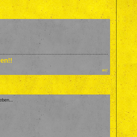
en!!
#47
eben...