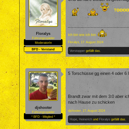
Floralys
Ich bin wie ich bin
Führungsspieler
Floralys
,
17. August 2024
ModeratorIn
BFD - Vorstand
Vorstopper
gefällt das.
5 Torschüsse gg einen 4 oder 6 lig
Brandt zwar mit dem 3:0 aber ich
nach Hause zu schicken
djshooter
djshooter
,
17. August 2024
Führungsspieler
* BFD - Mitglied *
Hope
,
Heinerich
und
Floralys
gefällt das.