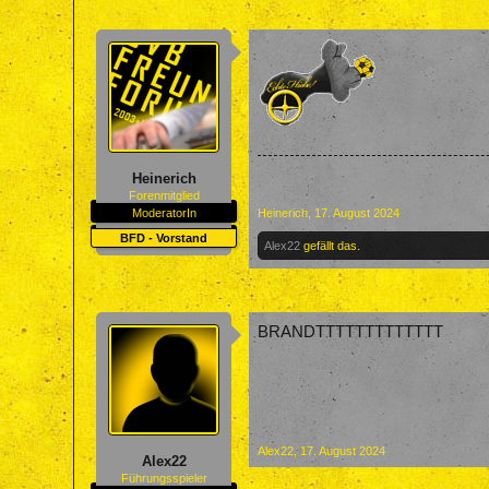
Heinerich
Forenmitglied
ModeratorIn
Heinerich
,
17. August 2024
BFD - Vorstand
Alex22
gefällt das.
BRANDTTTTTTTTTTTTT
Alex22
,
17. August 2024
Alex22
Führungsspieler