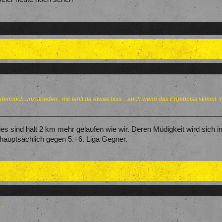
..
 dennoch unzufrieden.. mir fehlt da etwas biss .. auch wenn das Ergebniss stimmt. W
es sind halt 2 km mehr gelaufen wie wir. Deren Müdigkeit wird sich
hauptsächlich gegen 5.+6. Liga Gegner.
..