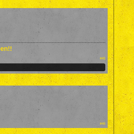
en!!
#45
#46