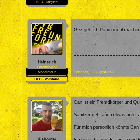
BFD - Mitglied
Gez geh ich Paniermehl machen 
Heinerich
Forenmitglied
ModeratorIn
Heinerich
,
17. August 2024
BFD - Vorstand
Can ist ein Fremdkörper und Que
Sabitzer geht auch etwas unter a
Für mich persönlich könnte Can r
djshooter
Ich hoffe das wir duranville und