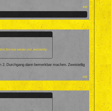
#48
ird Zeit mal wieder jmd zweistellig
 im 2. Durchgang dann bemerkbar machen. Zweistellig
#49