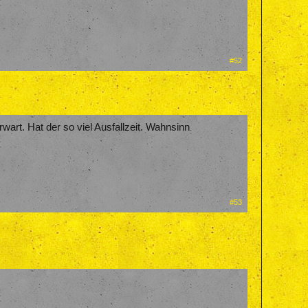
#52
art. Hat der so viel Ausfallzeit. Wahnsinn
#53