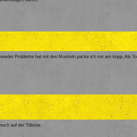
wieder Probleme hat mit den Muskeln packe ich mir am kopp. Als Torw
 noch auf der Tribüne.