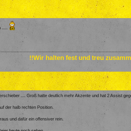
.....
!!Wir halten fest und treu zusamm
rschieber .... Groß hatte deutlich mehr Akzente und hat 2 Assist geg
uf der halb rechten Position.
aus und dafür ein offensiver rein.
 Beier heute noch sehen