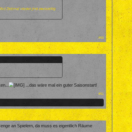
ird Zeit mal wieder jmd zweistellig
#50
en...
...das wäre mal ein guter Saisonstart!
#51
 Menge an Spielern, da muss es eigentlich Räume