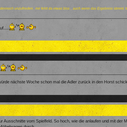
 dennoch unzufrieden.. mir fehlt da etwas biss .. auch wenn das Ergebniss stimmt. W
f.....
.
 würde nächste Woche schon mal die Adler zurück in den Horst schick
ur Ausschnitte vom Spielfeld. So hoch, wie die anlaufen und mit der
 Möbelwagen durch.