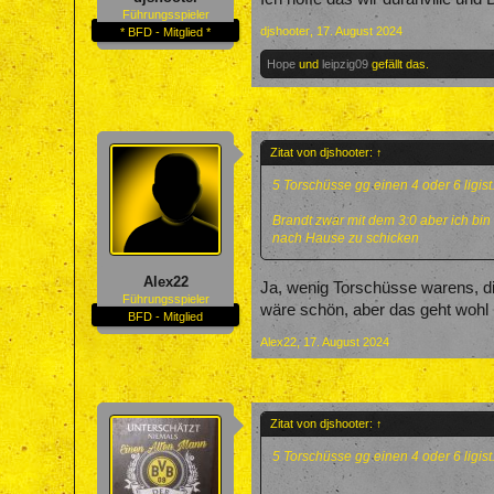
Führungsspieler
djshooter
,
17. August 2024
* BFD - Mitglied *
Hope
und
leipzig09
gefällt das.
Zitat von djshooter:
↑
5 Torschüsse gg einen 4 oder 6 ligist..
Brandt zwar mit dem 3:0 aber ich bin
nach Hause zu schicken
Alex22
Ja, wenig Torschüsse warens, di
Führungsspieler
wäre schön, aber das geht wohl 
BFD - Mitglied
Alex22
,
17. August 2024
Zitat von djshooter:
↑
5 Torschüsse gg einen 4 oder 6 ligist..