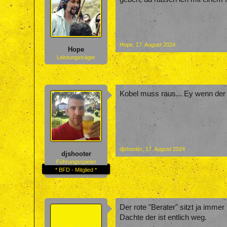
Hope
,
17. August 2024
Hope
Leistungsträger
Kobel muss raus... Ey wenn der 
djshooter
,
17. August 2024
djshooter
Führungsspieler
* BFD - Mitglied *
Der rote "Berater" sitzt ja immer
Dachte der ist entlich weg.