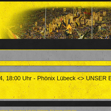
4, 18:00 Uhr - Phönix Lübeck <> UNSER
 August 2024
.