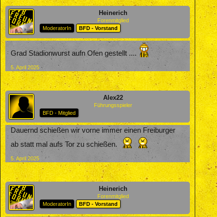
Heinerich
Forenmitglied
ModeratorIn
BFD - Vorstand
Grad Stadionwurst aufn Ofen gestellt ....
5. April 2025
Alex22
Führungsspieler
BFD - Mitglied
Dauernd schießen wir vorne immer einen Freiburger
ab statt mal aufs Tor zu schießen.
5. April 2025
Heinerich
Forenmitglied
ModeratorIn
BFD - Vorstand