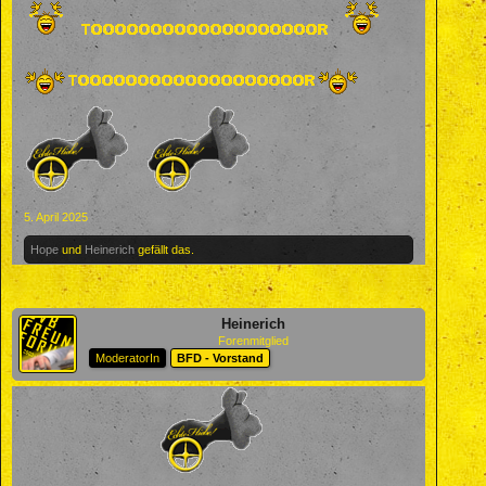
5. April 2025
Hope
und
Heinerich
gefällt das.
Heinerich
Forenmitglied
ModeratorIn
BFD - Vorstand