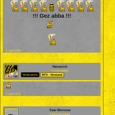
!!! Gez abba !!!
5. April 2025
Heinerich
Forenmitglied
ModeratorIn
BFD - Vorstand
5. April 2025
Saar-Borusse
Führungsspieler