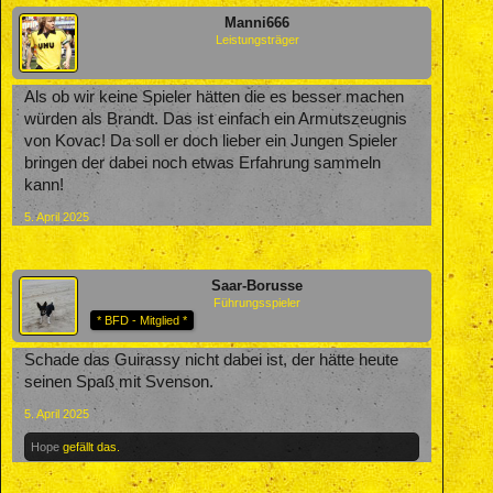
Manni666
Leistungsträger
Als ob wir keine Spieler hätten die es besser machen
würden als Brandt. Das ist einfach ein Armutszeugnis
von Kovac! Da soll er doch lieber ein Jungen Spieler
bringen der dabei noch etwas Erfahrung sammeln
kann!
5. April 2025
Saar-Borusse
Führungsspieler
* BFD - Mitglied *
Schade das Guirassy nicht dabei ist, der hätte heute
seinen Spaß mit Svenson.
5. April 2025
Hope
gefällt das.