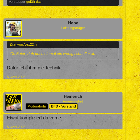
Vorstopper
gefällt das.
Hope
Leistungsträger
Zitat von Alex22:
↑
Oh Beier, zieh doch einmal ein wenig schneller ab.
Dafür fehlt ihm die Technik.
5. April 2025
Heinerich
Forenmitglied
ModeratorIn
BFD - Vorstand
Etwat kompliziert da vorne ...
5. April 2025