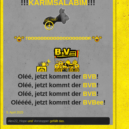
!!!
KARIMSALABIM
!!!
Oléé, jetzt kommt der
BVB
!
Oléé, jetzt kommt der
BVB
!
Oléé, jetzt kommt der
BVB
!
Oléééé, jetzt kommt der
BVBee
!
5. April 2025
Alex22
,
Hope
und
Vorstopper
gefällt das.