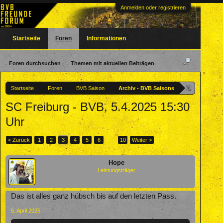
Anmelden oder registrieren
Startseite
Foren
Informationen
Foren durchsuchen
Themen mit aktuellen Beiträgen
Startseite
Foren
BVB Saison
Archiv - BVB Saisons
SC Freiburg - BVB, 5.4.2025 15:30
Uhr
< Zurück
1
2
3
4
5
6
→
10
Weiter >
Hope
Leistungsträger
Das ist alles ganz hübsch bis auf den letzten Pass.
5. April 2025