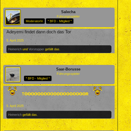
Salecha
Führungsspieler
ModeratorIn
* BFD - Mitglied *
Adeyemi findet dann doch das Tor
5. April 2025
Heinerich
und
Vorstopper
gefällt das.
Saar-Borusse
Führungsspieler
* BFD - Mitglied *
5. April 2025
Heinerich
gefällt das.