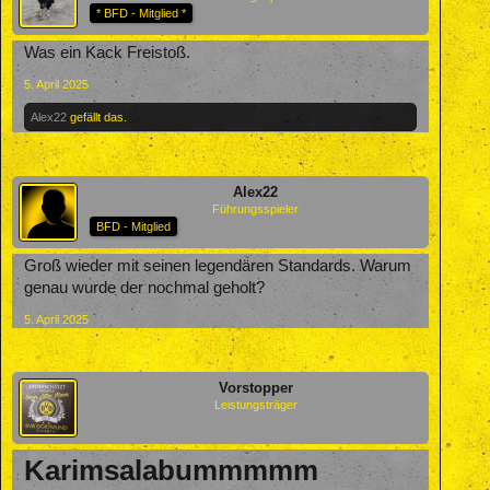
* BFD - Mitglied *
Was ein Kack Freistoß.
5. April 2025
Alex22
gefällt das.
Alex22
Führungsspieler
BFD - Mitglied
Groß wieder mit seinen legendären Standards. Warum
genau wurde der nochmal geholt?
5. April 2025
Vorstopper
Leistungsträger
Karimsalabummmmm