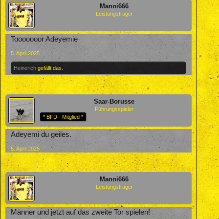
Manni666
Leistungsträger
Tooooooor Adeyemie
5. April 2025
Heinerich
gefällt das.
Saar-Borusse
Führungsspieler
* BFD - Mitglied *
Adeyemi du geiles.
5. April 2025
Manni666
Leistungsträger
Männer und jetzt auf das zweite Tor spielen!