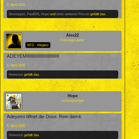
5. April 2025
Vorstopper
,
Paul009
,
Hope
und
einer weiteren Person
gefällt das.
Alex22
Führungsspieler
BFD - Mitglied
ADEYEMIIIIIIIIIIIIIIIIIIIIIIIIII
5. April 2025
Heinerich
gefällt das.
Hope
Leistungsträger
Adeyemi öffnet die Dose. Rein damit.
5. April 2025
Heinerich
gefällt das.