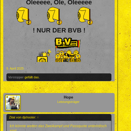
Oleeeee, Ole, Oleeeee
! NUR DER BVB !
5. April 2025
Vorstopper
gefällt das.
Hope
Leistungsträger
Zitat von djshooter:
↑
Ich könnte wetten das Zweikampf und Passquote unterirdisch
sind