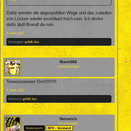
Dafür werden die abgespühlten Wege und das zulaufen
von Lücken wieder exorbitant hoch sein. Ich denke
dafür läuft Brandt da rum.
5. April 2025
Vorstopper
gefällt das.
Manni666
Leistungsträger
Tooooooooooor Giri!!!!!!!!!!!
5. April 2025
Heinerich
gefällt das.
Heinerich
Forenmitglied
ModeratorIn
BFD - Vorstand