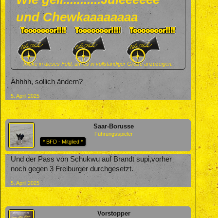
und Chewkaaaaaaaa
Klicke in dieses Feld, um es in vollständiger Größe anzuzeigen.
Ähhhh, sollich ändern?
5. April 2025
Saar-Borusse
Führungsspieler
* BFD - Mitglied *
Und der Pass von Schukwu auf Brandt supi,vorher
noch gegen 3 Freiburger durchgesetzt.
5. April 2025
Vorstopper