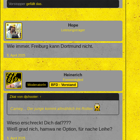
Vorstopper
gefällt das.
Hope
Leistungsträger
Wie immer. Freiburg kann Dortmund nicht.
5. April 2025
Heinerich
Forenmitglied
ModeratorIn
BFD - Vorstand
Zitat von djshooter:
↑
Carney.... Der junge kommt allmählich ins Rollen
Wieso erschreckt Dich dat????
Weiß grad nich, hamwa ne Option, für nache Leihe?
5. April 2025