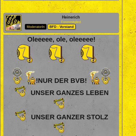
Heinerich
Forenmitglied
ModeratorIn
BFD - Vorstand
Oleeeee, ole, oleeeee!
!NUR DER BVB!
UNSER GANZES LEBEN
UNSER GANZER STOLZ