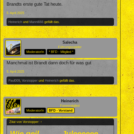
Brandts erste gute Tat heute.
5. April 2025
Heinerich
und
Manni666
gefällt das.
Salecha
Führungsspieler
ModeratorIn
* BFD - Mitglied *
Manchmal ist Brandt dann doch für was gut
5. April 2025
Paul009
,
Vorstopper
und
Heinerich
gefällt das.
Heinerich
Forenmitglied
ModeratorIn
BFD - Vorstand
Zitat von Vorstopper:
↑
Wie geil...........Juleeeeee