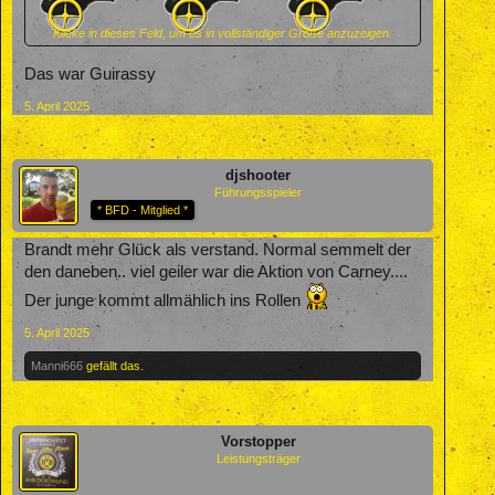
Klicke in dieses Feld, um es in vollständiger Größe anzuzeigen.
Das war Guirassy
5. April 2025
djshooter
Führungsspieler
* BFD - Mitglied *
Brandt mehr Glück als verstand. Normal semmelt der
den daneben.. viel geiler war die Aktion von Carney....
Der junge kommt allmählich ins Rollen
5. April 2025
Manni666
gefällt das.
Vorstopper
Leistungsträger