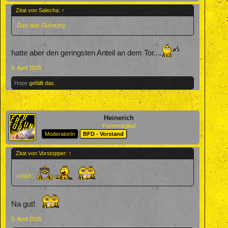
Zitat von Salecha:
↑
Das war Guirassy
hatte aber den geringsten Anteil an dem Tor....
5. April 2025
Hope
gefällt das.
Heinerich
Forenmitglied
ModeratorIn
BFD - Vorstand
Zitat von Vorstopper:
↑
nööö...
Na gut!
5. April 2025