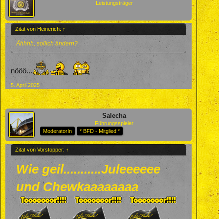
Leistungsträger
Zitat von Heinerich:
↑
Ähhhh, sollich ändern?
nööö...
5. April 2025
Salecha
Führungsspieler
ModeratorIn
* BFD - Mitglied *
Zitat von Vorstopper:
↑
Wie geil...........Juleeeeee
und Chewkaaaaaaaa