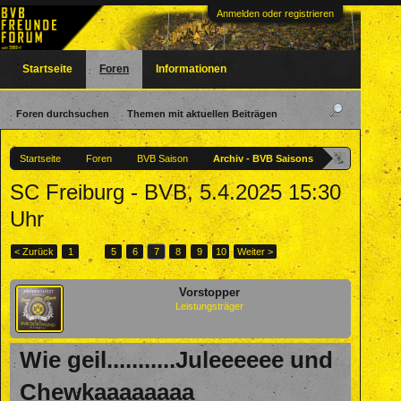
Anmelden oder registrieren
Startseite
Foren
Informationen
Foren durchsuchen
Themen mit aktuellen Beiträgen
Startseite
Foren
BVB Saison
Archiv - BVB Saisons
SC Freiburg - BVB, 5.4.2025 15:30
Uhr
< Zurück
1
←
5
6
7
8
9
10
Weiter >
Vorstopper
Leistungsträger
Wie geil...........Juleeeeee und
Chewkaaaaaaaa