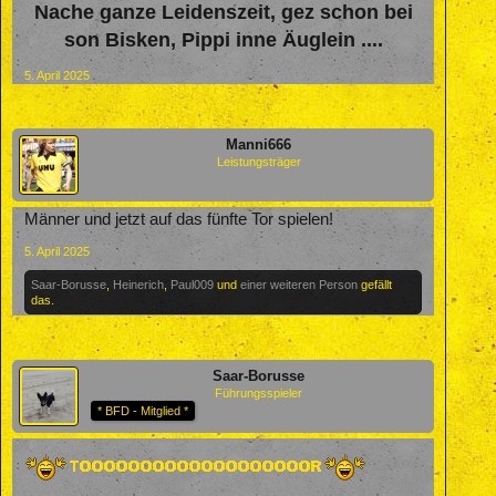
Nache ganze Leidenszeit, gez schon bei
son Bisken, Pippi inne Äuglein ....
5. April 2025
Manni666
Leistungsträger
Männer und jetzt auf das fünfte Tor spielen!
5. April 2025
Saar-Borusse
,
Heinerich
,
Paul009
und
einer weiteren Person
gefällt
das.
Saar-Borusse
Führungsspieler
* BFD - Mitglied *