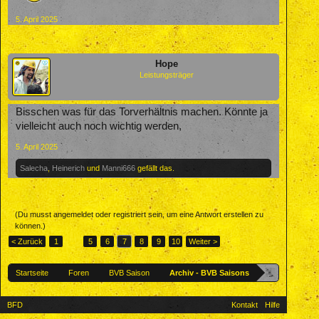
5. April 2025
Hope
Leistungsträger
Bisschen was für das Torverhältnis machen. Könnte ja
vielleicht auch noch wichtig werden,
5. April 2025
Salecha
,
Heinerich
und
Manni666
gefällt das.
(Du musst angemeldet oder registriert sein, um eine Antwort erstellen zu
können.)
< Zurück
1
←
5
6
7
8
9
10
Weiter >
Startseite
Foren
BVB Saison
Archiv - BVB Saisons
BFD
Kontakt
Hilfe