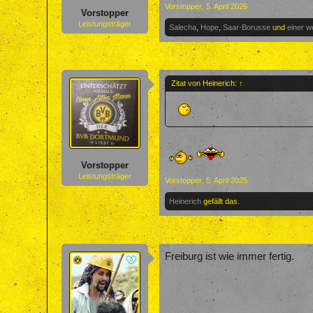
Vorstopper
,
5. April 2025
Vorstopper
Leistungsträger
Salecha
,
Hope
,
Saar-Borusse
und
einer w
Zitat von Heinerich:
↑
Vorstopper
Leistungsträger
Vorstopper
,
5. April 2025
Heinerich
gefällt das.
Freiburg ist wie immer fertig.