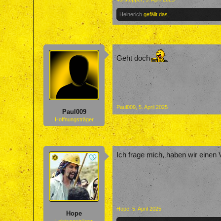
Heinerich
gefällt das.
Geht doch
Nache ganz
Paul009
,
5. April 2025
Paul009
Hoffnungsträger
Ich frage mich, haben wir einen 
Hope
,
5. April 2025
Hope
Leistungsträger