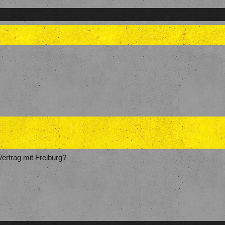
Oléé, jetzt kommt der
BVB
!
Oléé, jetzt kommt der
BVB
!
Oléé, jetzt kommt der
BVB
!
Oléééé, jetzt kommt der
BVBee
!
e Leidenszeit, gez schon bei son Bisken, Pippi inne Ä
Vertrag mit Freiburg?