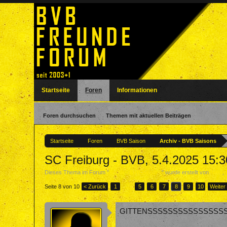
Startseite
Foren
Informationen
Foren durchsuchen
Themen mit aktuellen Beiträgen
Startseite
Foren
BVB Saison
Archiv - BVB Saisons
SC Freiburg - BVB, 5.4.2025 15:3
Dieses Thema im Forum "
Archiv - BVB Saisons
" wurde erstellt von
Nera
,
Seite 8 von 10
< Zurück
1
←
5
6
7
8
9
10
Weiter
GITTENSSSSSSSSSSSSSSS