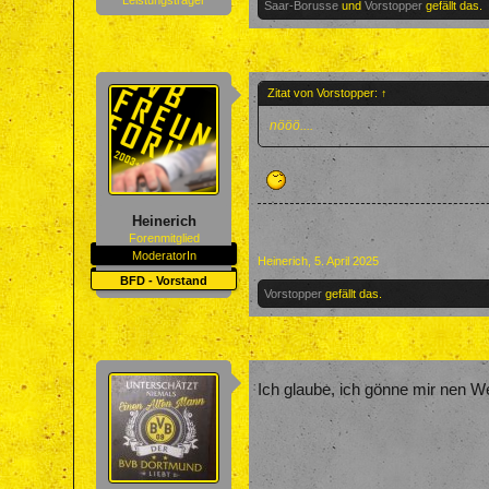
Saar-Borusse
und
Vorstopper
gefällt das.
Zitat von Vorstopper:
↑
nööö....
Heinerich
Forenmitglied
ModeratorIn
Heinerich
,
5. April 2025
BFD - Vorstand
Vorstopper
gefällt das.
Ich glaube, ich gönne mir nen We