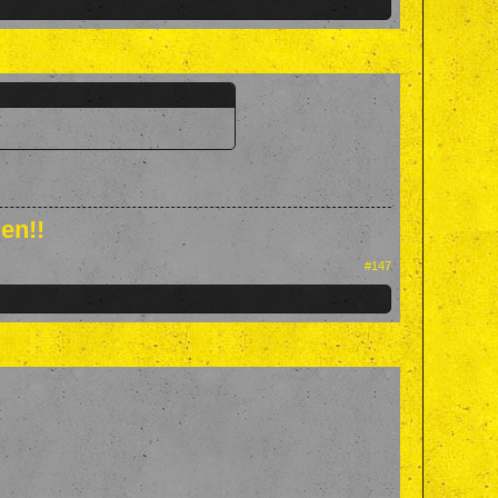
en!!
#147