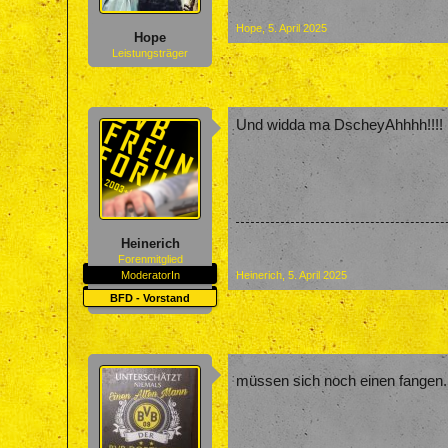
Hope
,
5. April 2025
Hope
Leistungsträger
Und widda ma DscheyAhhhh!!!!
Heinerich
Forenmitglied
ModeratorIn
Heinerich
,
5. April 2025
BFD - Vorstand
müssen sich noch einen fangen..