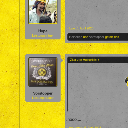
Hope
,
5. April 2025
Hope
Leistungsträger
Heinerich
und
Vorstopper
gefällt das.
Zitat von Heinerich:
↑
Vorstopper
Leistungsträger
nööö....
Vorstopper
,
5. April 2025