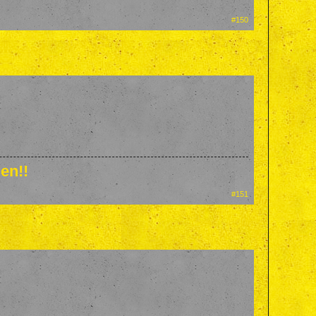
#150
en!!
#151