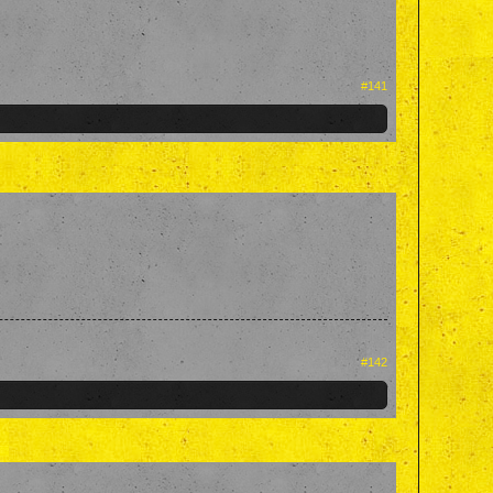
#141
#142