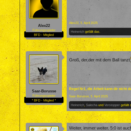
Alex22
,
5. April 2025
Alex22
Führungsspieler
Heinerich
gefällt das.
BFD - Mitglied
Groß, der,der mit dem Ball tanzt
Regel Nr1, die Arbeit kann dir nicht 
Saar-Borusse
Führungsspieler
Saar-Borusse
,
5. April 2025
* BFD - Mitglied *
Heinerich
,
Salecha
und
Vorstopper
gefällt 
Weiter, immer weiter. 5:0 ist au