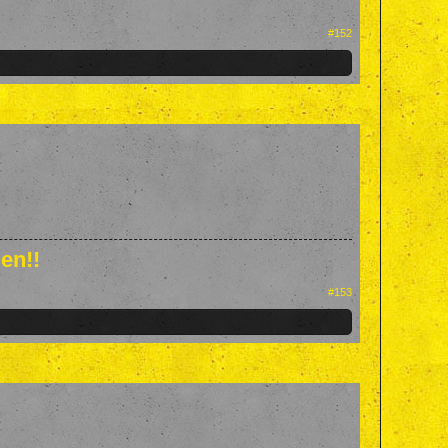
#152
en!!
#153