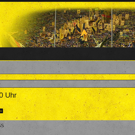
0 Uhr
4. April 2025
.
 >
SS