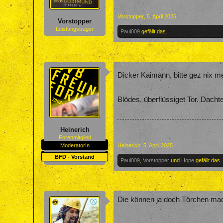
Vorstopper
,
5. April 2025
Vorstopper
Leistungsträger
Paul009
gefällt das.
Dicker Kaimann, bitte gez nix m
Blödes, überflüssiget Tor. Dachte
Heinerich
Forenmitglied
ModeratorIn
Heinerich
,
5. April 2025
BFD - Vorstand
Paul009
,
Vorstopper
und
Hope
gefällt das.
Die können ja doch Törchen mach