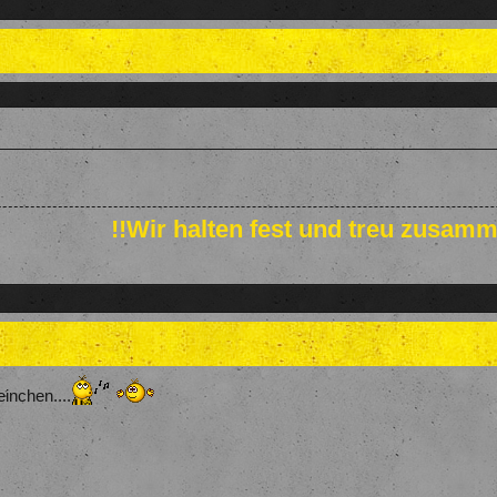
!!Wir halten fest und treu zusamm
inchen....