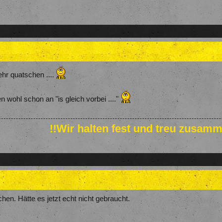
ehr quatschen ....
n wohl schon an "is gleich vorbei ...."
!!Wir halten fest und treu zusamm
en. Hätte es jetzt echt nicht gebraucht.