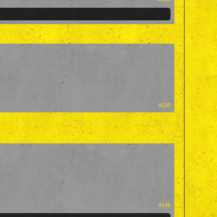
uglein ....
#145
#146