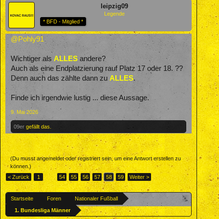
leipzig09
Legende
* BFD - Mitglied *
@Pohly91
Wichtiger als
ALLES
andere?
Auch als eine Endplatzierung rauf Platz 17 oder 18. ??
Denn auch das zählte dann zu
ALLES
.
Finde ich irgendwie lustig ... diese Aussage.
9. Mai 2026
09er
gefällt das.
(Du musst angemeldet oder registriert sein, um eine Antwort erstellen zu
können.)
< Zurück
1
←
54
55
56
57
58
59
Weiter >
Startseite
Foren
Nationaler Fußball
1. Bundesliga Männer