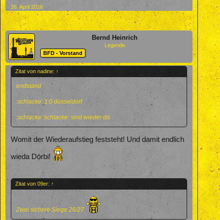
26. April 2026
Bernd Heinrich
Legende
BFD - Vorstand
Zitat von nadine:
↑
endstand
:schlacke: 1:0 düsseldorf
:schlacke::schlacke: sind wieder da
Womit der Wiederaufstieg feststeht! Und damit endlich
wieda Dörbi!
Zitat von 09er:
↑
Zwei sichere Siege 26/27