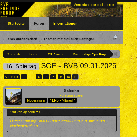
Anmelden oder registrieren
Startseite
Foren
Informationen
Foren durchsuchen
Themen mit aktuellen Beiträgen
Startseite
Foren
BVB Saison
Bundesliga Spieltage
SGE - BVB 09.01.2026
16. Spieltag
< Zurück
1
←
6
7
8
9
10
11
Salecha
Führungsspieler
ModeratorIn
* BFD - Mitglied *
Zitat von djshooter:
↑
Dieses unnötige stümperhafte verdaddeln von 3pkt in der
Nachspielzeit an