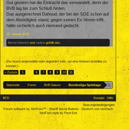
Gut gestern hat die Eintracht das verwandelt, denn der
BVB lag bis zum Schluß hinten.
Das ausgerechnet Dahoud, der bei der SGE schon auf
dem Abstellgleis stand, gegen seinen Ex-Verein trifft,
hätte sicherlich auch niemand gedacht.
10. Januar 2026
Bernd Heinrich
und
nadine
gefällt das.
(Du musst angemeldet oder registriert sein, um eine Antwort erstellen zu
können.)
< Zurück
1
←
6
7
8
9
10
11
Startseite
Foren
BVB Saison
Bundesliga Spieltage
BFD
Kontakt
Hilfe
Nutzungsbedingungen
Forum software by XenForo™
-
Shariff Social Buttons
-
Deutsch von xenDach
XenForo style by Pixel Exit