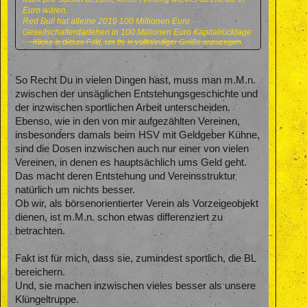
Euro wären.
Red Bull hat alleine 2019 100 Millionen Euro
Gesellschafterdarlehen in 100 Millionen Euro Kapitalrücklage
Klicke in dieses Feld, um es in vollständiger Größe anzuzeigen.
umgewandelt, wer in der Bundesliga hat sowas sonst noch
bekommen?
Es geht für mich nicht darum Geld zu verdienen, natürlich
gehört Sponsoring dazu.
So Recht Du in vielen Dingen hast, muss man m.M.n.
Es läuft im Normalfall so, ein Verein wird aufgrund guter Arbeit
zwischen der unsäglichen Entstehungsgeschichte und
attratkiv und dann kommen die Sponsoren.
der inzwischen sportlichen Arbeit unterscheiden.
RB wurde von Anfang an subventioniert ohne Ende, was soll
das noch mit irgendeiner Chancengleicheit zu tun haben?
Ebenso, wie in den von mir aufgezählten Vereinen,
Wenn In England und sonst wo die Scheichs oder wer auch
insbesonders damals beim HSV mit Geldgeber Kühne,
immer Milliarden in Vereine buttern ist das so geil das wir das
sind die Dosen inzwischen auch nur einer von vielen
auch unbedingt haben müssen?
Vereinen, in denen es hauptsächlich ums Geld geht.
Was würde denn passieren wenn so gut wie jeder Verein als
Spielzeug von jemandem mit zig Millionen vollgepumpt wird,
Das macht deren Entstehung und Vereinsstruktur
die Ablösen und Gehälter würden noch weiter steigen und die
natürlich um nichts besser.
Fans noch mehr in die Röhre gucken.
Ob wir, als börsenorientierter Verein als Vorzeigeobjekt
Also beim besten Willen, RB Leipzig hat durch seinen
dienen, ist m.M.n. schon etwas differenziert zu
Werdegang, mMn, die Bundesliga nicht verdient sondern
geschenkt bekommen.
betrachten.
Du kannst ja als Normalo nicht einmal Mitgleid werden,
ausser du hast 70.000 Dollar aufwärts übrig.
Fakt ist für mich, dass sie, zumindest sportlich, die BL
bereichern.
Das soll normal werden,
Und, sie machen inzwischen vieles besser als unsere
Klüngeltruppe.