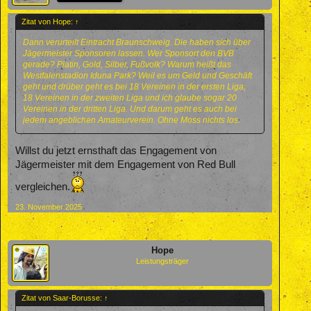
Zitat von Hope:
↑
Dann verurteilt Eintracht Braunschweig. Die haben sich über
Jägermeister Sponsoren lassen. Wer Sponsort den BVB
gerade? Platin, Gold, Silber, Fußvolk? Warum heißt das
Westfalenstadion Iduna Park? Weil es um Geld und Geschäft
geht und drüber geht es bei 18 Vereinen in der ersten Liga,
18 Vereinen in der zweiten Liga und ich glaube sogar 20
Vereinen in der dritten Liga. Und darum geht es auch bei
jedem angeblichen Amateurverein. Ohne Moss nichts los.
Willst du jetzt ernsthaft das Engagement von
Jägermeister mit dem Engagement von Red Bull
vergleichen.
23. November 2025
Hope
Leistungsträger
Zitat von Saar-Borusse:
↑