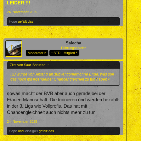
LEIDER !!!
24. November 2025
Hope
gefällt das.
Salecha
Führungsspieler
ModeratorIn
* BFD - Mitglied *
Zitat von Saar-Borusse:
↑
RB wurde von Anfang an subventioniert ohne Ende, was soll
das noch mit irgendeiner Chancengleicheit zu tun haben?
sowas macht der BVB aber auch gerade bei der
Frauen-Mannschaft. Die trainieren und werden bezahlt
in der 3. Liga wie Vollprofis. Das hat mit
Chancengleichheit auch nichts mehr zu tun.
24. November 2025
Hope
und
leipzig09
gefällt das.