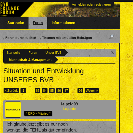
Anmelden oder registrieren
Startseite
Foren
Informationen
Foren durchsuchen
Themen mit aktuellen Beiträgen
Startseite
Foren
Unser BVB
Mannschaft & Management
Situation und Entwicklung
UNSERES BVB
< Zurück
1
←
83
84
85
86
87
→
96
Weiter >
leipzig09
Legende
* BFD - Mitglied *
Ich glaube jetzt gibt es nur noch
wenige, die FEHL als gut empfinden.