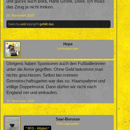
und gucke auch Bora, Hans Grohe, Dose. Ich muss
das Zeug ja nicht trinken.
23. November 2025
Salecha
und
leipzig09
gefällt das.
Hope
Leistungsträger
Übrigens haben Sponsoren auch den Fußballerinnen
unter die Arme gegriffen. Ohne Geld bekommt man
nichts geschissen. Selbst bei meinem
Gemeinschaftsgarten war das so. Haarspalterei und
völlige Doppelmoral. Dann dürfen wir nicht nach
England ver und einkaufen.
23. November 2025
Saar-Borusse
Führungsspieler
* BFD - Mitglied *