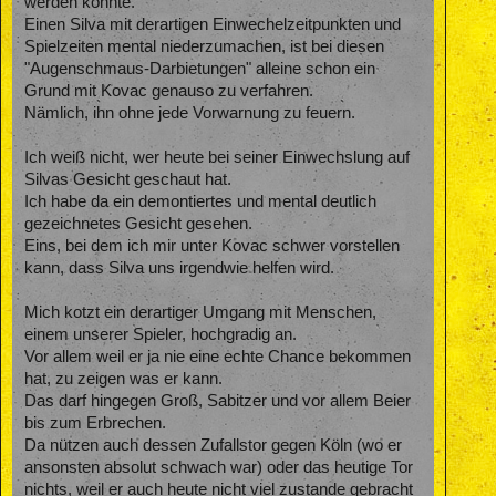
werden könnte.
Einen Silva mit derartigen Einwechelzeitpunkten und
Spielzeiten mental niederzumachen, ist bei diesen
"Augenschmaus-Darbietungen" alleine schon ein
Grund mit Kovac genauso zu verfahren.
Nämlich, ihn ohne jede Vorwarnung zu feuern.
Ich weiß nicht, wer heute bei seiner Einwechslung auf
Silvas Gesicht geschaut hat.
Ich habe da ein demontiertes und mental deutlich
gezeichnetes Gesicht gesehen.
Eins, bei dem ich mir unter Kovac schwer vorstellen
kann, dass Silva uns irgendwie helfen wird.
Mich kotzt ein derartiger Umgang mit Menschen,
einem unserer Spieler, hochgradig an.
Vor allem weil er ja nie eine echte Chance bekommen
hat, zu zeigen was er kann.
Das darf hingegen Groß, Sabitzer und vor allem Beier
bis zum Erbrechen.
Da nützen auch dessen Zufallstor gegen Köln (wo er
ansonsten absolut schwach war) oder das heutige Tor
nichts, weil er auch heute nicht viel zustande gebracht