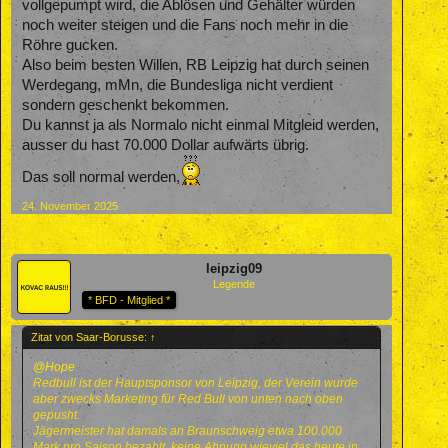
vollgepumpt wird, die Ablösen und Gehälter würden
noch weiter steigen und die Fans noch mehr in die
Röhre gucken.
Also beim besten Willen, RB Leipzig hat durch seinen
Werdegang, mMn, die Bundesliga nicht verdient
sondern geschenkt bekommen.
Du kannst ja als Normalo nicht einmal Mitgleid werden,
ausser du hast 70.000 Dollar aufwärts übrig.
Das soll normal werden,
24. November 2025
leipzig09
Legende
* BFD - Mitglied *
Zitat von Saar-Borusse:
↑
@Hope
Redbull ist der Hauptsponsor von Leipzig, der Verein wurde
aber zwecks Marketing für Red Bull von unten nach oben
gepusht.
Jägermeister hat damals an Braunschweig etwa 100.000
Mark pro Saison bezahlt, keine Ahnung wieviel das heute in