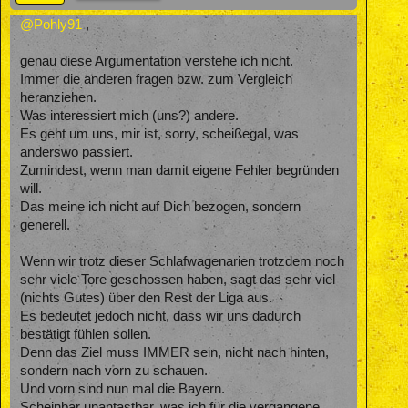
@Pohly91
,
genau diese Argumentation verstehe ich nicht.
Immer die anderen fragen bzw. zum Vergleich
heranziehen.
Was interessiert mich (uns?) andere.
Es geht um uns, mir ist, sorry, scheißegal, was
anderswo passiert.
Zumindest, wenn man damit eigene Fehler begründen
will.
Das meine ich nicht auf Dich bezogen, sondern
generell.
Wenn wir trotz dieser Schlafwagenarien trotzdem noch
sehr viele Tore geschossen haben, sagt das sehr viel
(nichts Gutes) über den Rest der Liga aus.
Es bedeutet jedoch nicht, dass wir uns dadurch
bestätigt fühlen sollen.
Denn das Ziel muss IMMER sein, nicht nach hinten,
sondern nach vorn zu schauen.
Und vorn sind nun mal die Bayern.
Scheinbar unantastbar, was ich für die vergangene