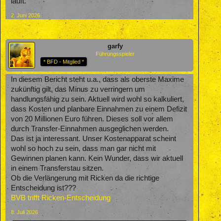
läuft.
2. Juni 2026
garfy
Führungsspieler
* BFD - Mitglied *
In diesem Bericht steht u.a., dass als oberste Maxime
zukünftig gilt, das Minus zu verringern um
handlungsfähig zu sein. Aktuell wird wohl so kalkuliert,
dass Kosten und planbare Einnahmen zu einem Defizit
von 20 Millionen Euro führen. Dieses soll vor allem
durch Transfer-Einnahmen ausgeglichen werden.
Das ist ja interessant. Unser Kostenapparat scheint
wohl so hoch zu sein, dass man gar nicht mit
Gewinnen planen kann. Kein Wunder, dass wir aktuell
in einem Transferstau sitzen.
Ob die Verlängerung mit Ricken da die richtige
Entscheidung ist???
BVB trifft Ricken-Entscheidung
8. Juli 2026