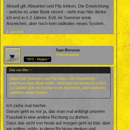
Aktuell gilt: Abwarten und Pils trinken. Die Entwicklung
- welche es unter Book nimmt - sieht man hier denke
ich erst in 1-2 Jahren. Evtl. im Sommer erste
Anzeichen, aber noch kein radikales neues System.
1. Juni 2026
Saar-Borusse
Führungsspieler
* BFD - Mitglied *
Zitat von 09er:
↑
Aktuell gilt: Abwarten und Pils trinken. Die Entwicklung -
welche es unter Book nimmt - sieht man hier denke ich erst in
1-2 Jahren. Evtl. im Sommer erste Anzeichen, aber noch kein
radikales neues System.
Ich ziehs mal hierher.
Darum geht es mir ja, das man mal anfängt unseren
Fussball in eine andere Richtung zu drehen.
Dass das nicht von heute auf morgen geht ist klar, aber
wir sollten, mMn, in diese Richtung denken und