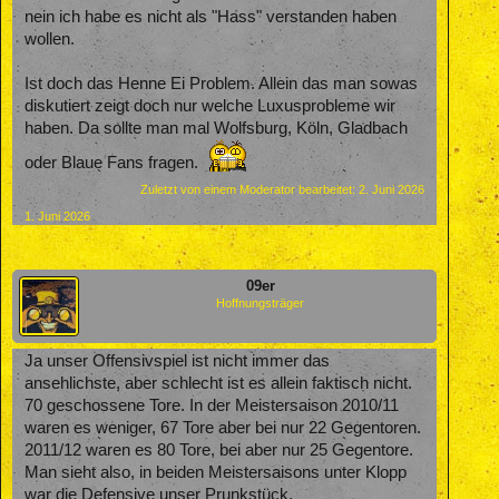
nein ich habe es nicht als "Hass" verstanden haben
wollen.
Ist doch das Henne Ei Problem. Allein das man sowas
diskutiert zeigt doch nur welche Luxusprobleme wir
haben. Da sollte man mal Wolfsburg, Köln, Gladbach
oder Blaue Fans fragen.
Zuletzt von einem Moderator bearbeitet:
2. Juni 2026
1. Juni 2026
09er
Hoffnungsträger
Ja unser Offensivspiel ist nicht immer das
ansehlichste, aber schlecht ist es allein faktisch nicht.
70 geschossene Tore. In der Meistersaison 2010/11
waren es weniger, 67 Tore aber bei nur 22 Gegentoren.
2011/12 waren es 80 Tore, bei aber nur 25 Gegentore.
Man sieht also, in beiden Meistersaisons unter Klopp
war die Defensive unser Prunkstück.