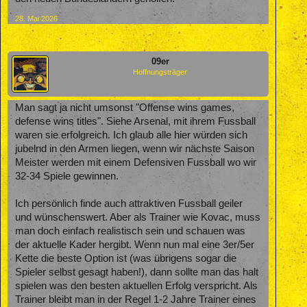
28. Mai 2026
09er
Hoffnungsträger
Man sagt ja nicht umsonst "Offense wins games,
defense wins titles". Siehe Arsenal, mit ihrem Fussball
waren sie erfolgreich. Ich glaub alle hier würden sich
jubelnd in den Armen liegen, wenn wir nächste Saison
Meister werden mit einem Defensiven Fussball wo wir
32-34 Spiele gewinnen.
Ich persönlich finde auch attraktiven Fussball geiler
und wünschenswert. Aber als Trainer wie Kovac, muss
man doch einfach realistisch sein und schauen was
der aktuelle Kader hergibt. Wenn nun mal eine 3er/5er
Kette die beste Option ist (was übrigens sogar die
Spieler selbst gesagt haben!), dann sollte man das halt
spielen was den besten aktuellen Erfolg verspricht. Als
Trainer bleibt man in der Regel 1-2 Jahre Trainer eines