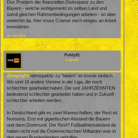
Dss Problem der finanziellen Diskrepanz zu den
Bayern - welche wohlgemerkt im selben Land und
somit gleichen Rahmenbedingungen arbeiten - ist aber
weiterhin da. Hier muss Cramer noch einiges an Arbeit
investieren.
28. Mai 2026
Pohly91
Legende
@leipzig09
retrospektiv zu "labern" ist immer einfach.
Wo sind 16 andere Vereine in der Liga, die noch
schlechter gearbeitet haben. Die seit JAHRZEHNTEN
bedeutend schlechter gearbeitet haben und in Zukunft
schlechter arbeiten werden.
In Deutschland gibt es zwei Mannschaften, der Rest ist
Nonsens. Erst mit gigantischen Abstand die Bauern
und dann Dortmund. Der Rest? Fußballniemalsland da
haben nicht mal die Österreichischen Milliarden was in
den neuen Bundesländern geholfen.