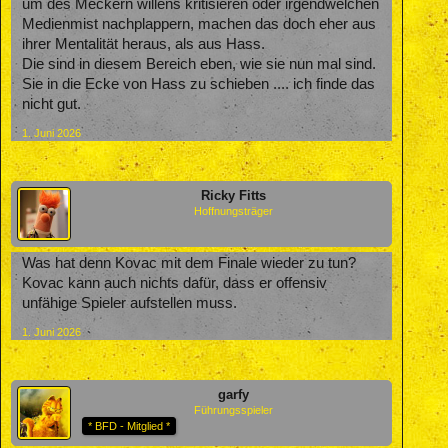
um des Meckern willens kritisieren oder irgendwelchen
Medienmist nachplappern, machen das doch eher aus
ihrer Mentalität heraus, als aus Hass.
Die sind in diesem Bereich eben, wie sie nun mal sind.
Sie in die Ecke von Hass zu schieben .... ich finde das
nicht gut.
1. Juni 2026
Ricky Fitts
Hoffnungsträger
Was hat denn Kovac mit dem Finale wieder zu tun?
Kovac kann auch nichts dafür, dass er offensiv
unfähige Spieler aufstellen muss.
1. Juni 2026
garfy
Führungsspieler
* BFD - Mitglied *