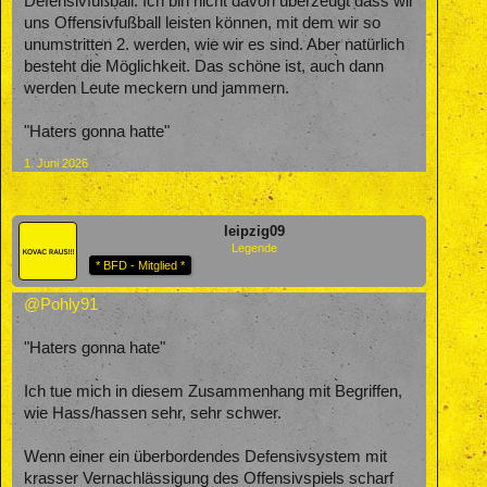
Defensivfußball. Ich bin nicht davon überzeugt dass wir
uns Offensivfußball leisten können, mit dem wir so
unumstritten 2. werden, wie wir es sind. Aber natürlich
besteht die Möglichkeit. Das schöne ist, auch dann
werden Leute meckern und jammern.
"Haters gonna hatte"
1. Juni 2026
leipzig09
Legende
* BFD - Mitglied *
@Pohly91
"Haters gonna hate"
Ich tue mich in diesem Zusammenhang mit Begriffen,
wie Hass/hassen sehr, sehr schwer.
Wenn einer ein überbordendes Defensivsystem mit
krasser Vernachlässigung des Offensivspiels scharf