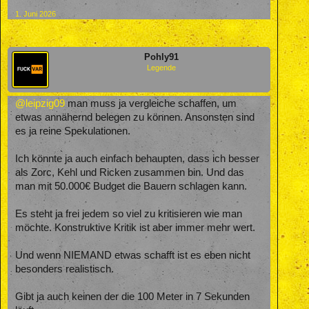
1. Juni 2026
Pohly91
Legende
@leipzig09
man muss ja vergleiche schaffen, um
etwas annähernd belegen zu können. Ansonsten sind
es ja reine Spekulationen.
Ich könnte ja auch einfach behaupten, dass ich besser
als Zorc, Kehl und Ricken zusammen bin. Und das
man mit 50.000€ Budget die Bauern schlagen kann.
Es steht ja frei jedem so viel zu kritisieren wie man
möchte. Konstruktive Kritik ist aber immer mehr wert.
Und wenn NIEMAND etwas schafft ist es eben nicht
besonders realistisch.
Gibt ja auch keinen der die 100 Meter in 7 Sekunden