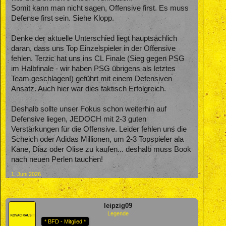
Somit kann man nicht sagen, Offensive first. Es muss
Defense first sein. Siehe Klopp.
Denke der aktuelle Unterschied liegt hauptsächlich
daran, dass uns Top Einzelspieler in der Offensive
fehlen. Terzic hat uns ins CL Finale (Sieg gegen PSG
im Halbfinale - wir haben PSG übrigens als letztes
Team geschlagen!) geführt mit einem Defensiven
Ansatz. Auch hier war dies faktisch Erfolgreich.
Deshalb sollte unser Fokus schon weiterhin auf
Defensive liegen, JEDOCH mit 2-3 guten
Verstärkungen für die Offensive. Leider fehlen uns die
Scheich oder Adidas Millionen, um 2-3 Topspieler ala
Kane, Diaz oder Olise zu kaufen... deshalb muss Book
nach neuen Perlen tauchen!
1. Juni 2026
leipzig09
Legende
* BFD - Mitglied *