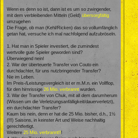
Wenn es denn so ist, dann ist es um so zwingender,
mit dem verbleibenden Mitteln (Geld)
übersorgfältig
umzugehen
Die Frage, ob man (Kehl/Ricken) das so vollumfänglich
getan hat, versuche ich mal nachfolgend aufzubröseln.
1. Hat man in Spieler investiert, die zumindest
wertvolle gute Spieler geworden sind?
Überwiegend nein!
2. War der überteuerte Transfer von Couto ein
durchdachter, für uns nutzbringender Transfer?
Nie im Leben.
Im Preis-/Leistungsvergleich ist er m.M.n. ein Vollflop,
für den hirnrissige
26 Mio. verbrannt
wurden.
3. War der Transfer von Chuk, mit all dem darumherum
(Wissen um die Verletzungsanfälligkeit/dauerverletzt),
ein durchdachter Transfer?
Kaum bis nein, denn er hat die 25 Mio. bisher, d.h., 1½
(!!!) Saisons, in keinster Art und Weise nachhaltig
gerechtfertigt.
Weitere
25 Mio. verbrannt!!
!