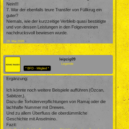
Nein!!!
7. War der ebenfalls teure Transfer von Füllkrug ein
guter?
Niemals, wie der kurzzeitige Verbleib quasi bestätigte
und von dessen Leistungen in den Folgevereinen
nachdrucksvoll bewiesen wurde.
28. Mai 2026
leipzig09
Legende
* BFD - Mitglied *
Ergänzung:
Ich könnte noch weitere Beispiele aufführen (Özcan,
Sabitzer,).
Dazu die Torhüterverpflichtungen von Ramaj oder die
lachhafte Nummer mit Drewes.
Und zu allem Überfluss die oberdümmliche
Geschichte mit Anselmino.
Fazit: