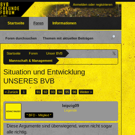
Anmelden oder registrieren
Startseite
Foren
Informationen
Foren durchsuchen
Themen mit aktuellen Beiträgen
Startseite
Foren
Unser BVB
Mannschaft & Management
Situation und Entwicklung
UNSERES BVB
< Zurück
1
←
91
92
93
94
95
96
Weiter >
leipzig09
Legende
* BFD - Mitglied *
Diese Argumente sind überwiegend, wenn nicht sogar
alle richtig.