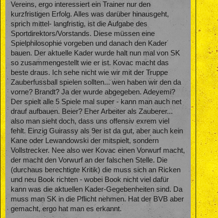
Vereins, ergo interessiert ein Trainer nur den
kurzfristigen Erfolg. Alles was darüber hinausgeht,
sprich mittel- langfristig, ist die Aufgabe des
Sportdirektors/Vorstands. Diese müssen eine
Spielphilosophie vorgeben und danach den Kader
bauen. Der aktuelle Kader wurde halt nun mal von SK
so zusammengestellt wie er ist. Kovac macht das
beste draus. Ich sehe nicht wie wir mit der Truppe
Zauberfussball spielen sollten... wen haben wir den da
vorne? Brandt? Ja der wurde abgegeben. Adeyemi?
Der spielt alle 5 Spiele mal super - kann man auch net
drauf aufbauen. Beier? Eher Arbeiter als Zauberer...
also man sieht doch, dass uns offensiv exrem viel
fehlt. Einzig Guirassy als 9er ist da gut, aber auch kein
Kane oder Lewandowski der mitspielt, sondern
Vollstrecker. Nee also wer Kovac einen Vorwurf macht,
der macht den Vorwurf an der falschen Stelle. Die
(durchaus berechtigte Kritik) die muss sich an Ricken
und neu Book richten - wobei Book nicht viel dafür
kann was die aktuellen Kader-Gegebenheiten sind. Da
muss man SK in die Pflicht nehmen. Hat der BVB aber
gemacht, ergo hat man es erkannt.