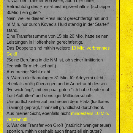
4. War der Transfer von Beier, auch hier unter
Betrachtung des Preis-/Leistungsverhältnis (schlappe
30Mio.) ein guter?
Nein, weil er diesen Preis nicht gerechtfertigt hat und
m.M.n. nur durch Kovac's Huld ständig in der Startelf
stand.
Eine Transfersumme von 15 bis 20 Mio. hätte seinen
Leistungen in Hoffenheim gerechtfertigt.
Das Doppelte sind mithin weitere
10 Mio. verbranntes
Geld!
(Seine Berufung in die NM ist, ob seiner limitierten
Technik für mich lachhaft)
Aus meiner Sicht nicht.
5. Waren die damalugen 31 Mio. für Adeyemi nicht
ebenfalls völlig überzogen und in Anbetracht dessen
"Entwicklung", mit ein paar guten "ich habe heute mal
Lust Auftritten" und sonstiger Mitläuferschaft,
Unsportlichkeiten auf und neben dem Platz (lustloses
Training) geprägt, finanziell gründlichst durchdacht.
Aus meiner Sicht, ebenfalls nicht
mindestens 10 Mio.
verbrannt!!!
6. War der Transfer von Groß (natürlich weniger teuer)
sportlich, mithin deshalb auch finanziell ein guter?