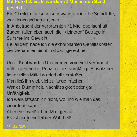
Mit Punkt 2. bis 5. wurden 71 Mio. in den Sand
gesetzt
Ein Cherki, eine sehr, sehr wahrscheinliche Soforthilfe,
war denen jedoch zu teuer.
In Anbetracht der verbrannten 71 Mio. oberlachhaft.
Zudem fallen eben auch die "kleineren" Beträge in
Summe ins Gewicht.
Bei all dem habe ich die exhorbitanten Gehaltskosten
der Genannten nicht mal dazugerechnet.
Unter Kehl wurden Unsummen von Geld verbrannt,
mithin gegen das Prinzip eines sorgfältige Einsatz der
finanziellen Mittel wiederholt verstoßen.
Man ließ ihn viel, viel zu lange machen.
War es Dummheit, Nachlässigkeit oder gar
Unfähigkeit.
Ich weiß tatsächlich nicht, wo und wie man das
einordnen kann.
Aber eins weiß ich m.M.n. genau.
Es ist auch ein Teil der Wahrheit!
28. Mai 2026