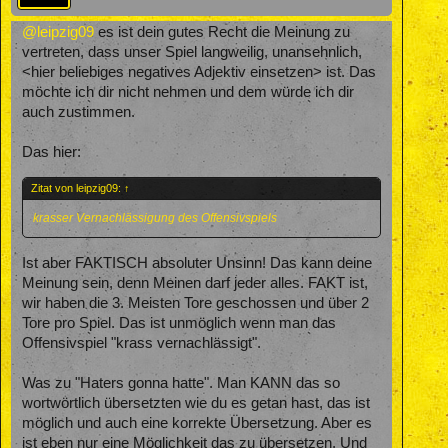
@leipzig09
es ist dein gutes Recht die Meinung zu
vertreten, dass unser Spiel langweilig, unansehnlich,
<hier beliebiges negatives Adjektiv einsetzen> ist. Das
möchte ich dir nicht nehmen und dem würde ich dir
auch zustimmen.
Das hier:
Zitat von leipzig09:
↑
krasser Vernachlässigung des Offensivspiels
Ist aber FAKTISCH absoluter Unsinn! Das kann deine
Meinung sein, denn Meinen darf jeder alles. FAKT ist,
wir haben die 3. Meisten Tore geschossen und über 2
Tore pro Spiel. Das ist unmöglich wenn man das
Offensivspiel "krass vernachlässigt".
Was zu "Haters gonna hatte". Man KANN das so
wortwörtlich übersetzten wie du es getan hast, das ist
möglich und auch eine korrekte Übersetzung. Aber es
ist eben nur eine Möglichkeit das zu übersetzen. Und