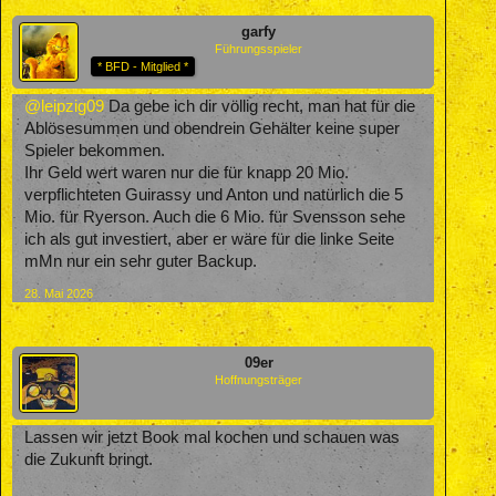
garfy
Führungsspieler
* BFD - Mitglied *
@leipzig09
Da gebe ich dir völlig recht, man hat für die
Ablösesummen und obendrein Gehälter keine super
Spieler bekommen.
Ihr Geld wert waren nur die für knapp 20 Mio.
verpflichteten Guirassy und Anton und natürlich die 5
Mio. für Ryerson. Auch die 6 Mio. für Svensson sehe
ich als gut investiert, aber er wäre für die linke Seite
mMn nur ein sehr guter Backup.
28. Mai 2026
09er
Hoffnungsträger
Lassen wir jetzt Book mal kochen und schauen was
die Zukunft bringt.