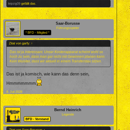
leipzig09
gefällt das.
Saar-Borusse
Führungsspieler
* BFD - Mitglied *
Zitat von garfy:
↑
Das ist ja interessant. Unser Kostenapparat scheint wohl so
hoch zu sein, dass man gar nicht mit Gewinnen planen kann.
Kein Wunder, dass wir aktuell in einem Transferstau sitzen.
Das ist ja komisch, wie kann das denn sein,
Hmmmmmmm
8. Juli 2026
Bernd Heinrich
Legende
BFD - Vorstand
Zitat von Saar-Borusse:
↑