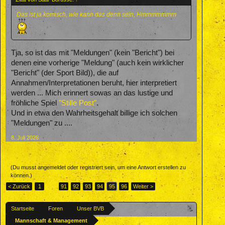
Das ist ja komisch, wie kann das denn sein, Hmmmmmmm
Tja, so ist das mit "Meldungen" (kein "Bericht") bei
denen eine vorherige "Meldung" (auch kein wirklicher
"Bericht" (der Sport Bild)), die auf
Annahmen/Interpretationen beruht, hier interpretiert
werden ... Mich erinnert sowas an das lustige und
fröhliche Spiel
"Stille Post"
.
Und in etwa den Wahrheitsgehalt billige ich solchen
"Meldungen" zu ....
8. Juli 2026
(Du musst angemeldet oder registriert sein, um eine Antwort erstellen zu
können.)
< Zurück
1
←
91
92
93
94
95
96
Weiter >
Startseite
Foren
Unser BVB
Mannschaft & Management