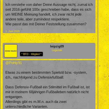
Ich verstehe von daher Deine Aussage nicht, zumal ich
seit 2016 gefühlt 100x geschrieben habe, dass es sich
um MEINE Meinung handelt, ich zwar nicht jede
andere teile, aber zumindest respektiere.
Wie passt das mit Deiner Feststellung zusammen?
1. Juni 2026
leipzig09
Legende
* BFD - Mitglied *
@Pohly91
Etwas zu einem bestimmten Spielstil bzw. -system,
d.h., nachfolgend zu Defensivfußball:
Dass Defensiv-Fußball ein Stilmittel im Fußball ist, ist
mir in meinem 68jährigen Fußballeben natürlich nicht
entgangen.
Allerdings gibt es m.M.n. auch da zwei
unterschiedliche Varianten.