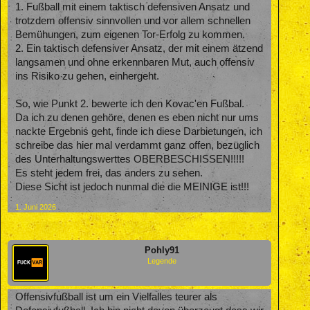
1. Fußball mit einem taktisch defensiven Ansatz und
trotzdem offensiv sinnvollen und vor allem schnellen
Bemühungen, zum eigenen Tor-Erfolg zu kommen.
2. Ein taktisch defensiver Ansatz, der mit einem ätzend
langsamen und ohne erkennbaren Mut, auch offensiv
ins Risiko zu gehen, einhergeht.
So, wie Punkt 2. bewerte ich den Kovac'en Fußbal.
Da ich zu denen gehöre, denen es eben nicht nur ums
nackte Ergebnis geht, finde ich diese Darbietungen, ich
schreibe das hier mal verdammt ganz offen, bezüglich
des Unterhaltungswerttes OBERBESCHISSEN!!!!!
Es steht jedem frei, das anders zu sehen.
Diese Sicht ist jedoch nunmal die die MEINIGE ist!!!
1. Juni 2026
Pohly91
Legende
Offensivfußball ist um ein Vielfalles teurer als