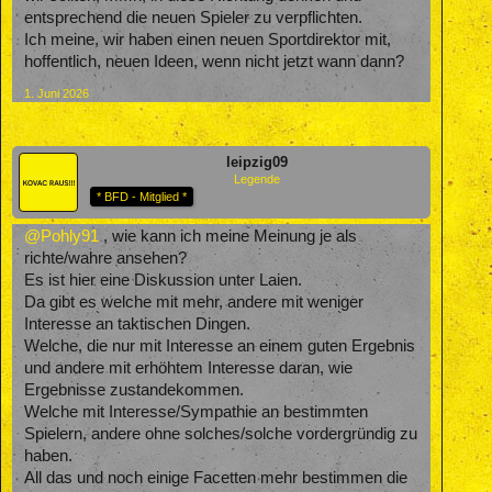
entsprechend die neuen Spieler zu verpflichten.
Ich meine, wir haben einen neuen Sportdirektor mit,
hoffentlich, neuen Ideen, wenn nicht jetzt wann dann?
1. Juni 2026
leipzig09
Legende
* BFD - Mitglied *
@Pohly91
, wie kann ich meine Meinung je als
richte/wahre ansehen?
Es ist hier eine Diskussion unter Laien.
Da gibt es welche mit mehr, andere mit weniger
Interesse an taktischen Dingen.
Welche, die nur mit Interesse an einem guten Ergebnis
und andere mit erhöhtem Interesse daran, wie
Ergebnisse zustandekommen.
Welche mit Interesse/Sympathie an bestimmten
Spielern, andere ohne solches/solche vordergründig zu
haben.
All das und noch einige Facetten mehr bestimmen die