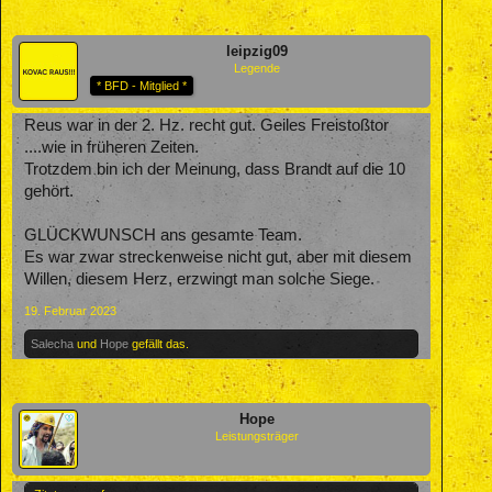
leipzig09
Legende
* BFD - Mitglied *
Reus war in der 2. Hz. recht gut. Geiles Freistoßtor
....wie in früheren Zeiten.
Trotzdem bin ich der Meinung, dass Brandt auf die 10
gehört.
GLÜCKWUNSCH ans gesamte Team.
Es war zwar streckenweise nicht gut, aber mit diesem
Willen, diesem Herz, erzwingt man solche Siege.
19. Februar 2023
Salecha
und
Hope
gefällt das.
Hope
Leistungsträger