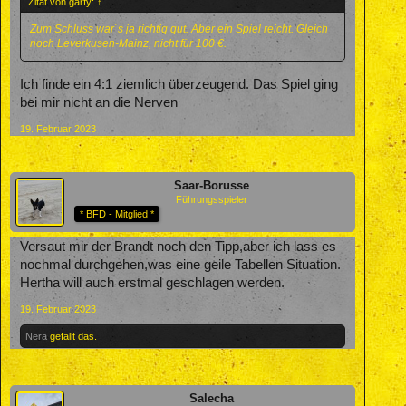
Zitat von garfy:
↑
Zum Schluss war´s ja richtig gut. Aber ein Spiel reicht. Gleich
noch Leverkusen-Mainz, nicht für 100 €.
Ich finde ein 4:1 ziemlich überzeugend. Das Spiel ging
bei mir nicht an die Nerven
19. Februar 2023
Saar-Borusse
Führungsspieler
* BFD - Mitglied *
Versaut mir der Brandt noch den Tipp,aber ich lass es
nochmal durchgehen,was eine geile Tabellen Situation.
Hertha will auch erstmal geschlagen werden.
19. Februar 2023
Nera
gefällt das.
Salecha