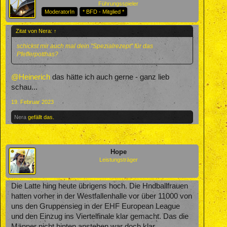
Führungsspieler
ModeratorIn
* BFD - Mitglied *
Zitat von Nera:
↑
schickst mir auch mal dein "Spezialrezept" für das
Pfefferpotthas?
@Heinerich
das hätte ich auch gerne - ganz lieb
schau...
19. Februar 2023
Nera
gefällt das.
Hope
Leistungsträger
Die Latte hing heute übrigens hoch. Die Hndballfrauen
hatten vorher in der Westfallenhalle vor über 11000 von
uns den Gruppensieg in der EHF European League
und den Einzug ins Viertelfinale klar gemacht. Das die
Männer nicht hinten anstehen war doch klar .