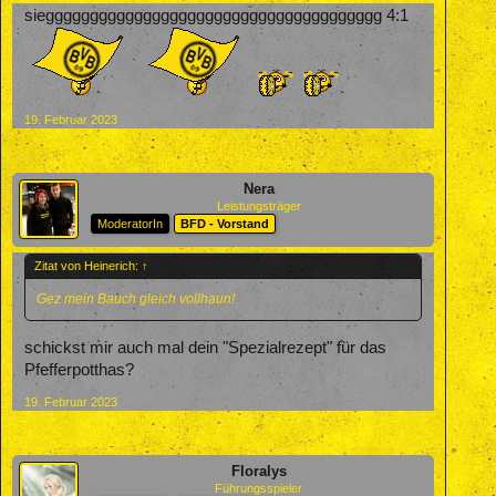
siegggggggggggggggggggggggggggggggggggggg 4:1
19. Februar 2023
Nera
Leistungsträger
ModeratorIn
BFD - Vorstand
Zitat von Heinerich:
↑
Gez mein Bauch gleich vollhaun!
schickst mir auch mal dein "Spezialrezept" für das
Pfefferpotthas?
19. Februar 2023
Floralys
Führungsspieler