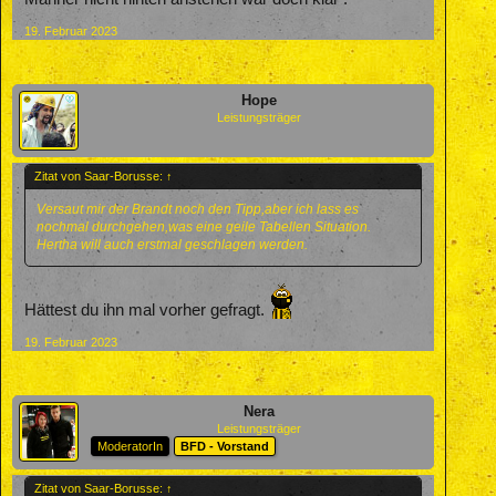
19. Februar 2023
Hope
Leistungsträger
Zitat von Saar-Borusse:
↑
Versaut mir der Brandt noch den Tipp,aber ich lass es
nochmal durchgehen,was eine geile Tabellen Situation.
Hertha will auch erstmal geschlagen werden.
Hättest du ihn mal vorher gefragt.
19. Februar 2023
Nera
Leistungsträger
ModeratorIn
BFD - Vorstand
Zitat von Saar-Borusse:
↑