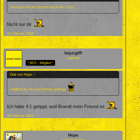
Versaut mir der Brandt noch den Tipp,.....
Nicht nur dir
19. Februar 2023
leipzig09
Legende
* BFD - Mitglied *
Zitat von Hope:
↑
Hättest du ihn mal vorher gefragt.
Ich habe 4:1 getippt, weil Brandt mein Freund ist
19. Februar 2023
Hope
Leistungsträger