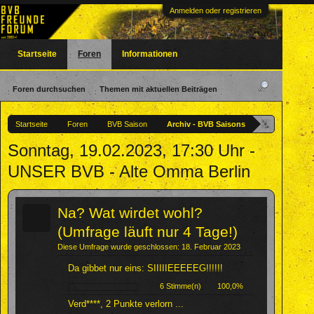
Anmelden oder registrieren
Startseite
Foren
Informationen
Foren durchsuchen
Themen mit aktuellen Beiträgen
Startseite
Foren
BVB Saison
Archiv - BVB Saisons
Sonntag, 19.02.2023, 17:30 Uhr -
UNSER BVB - Alte Omma Berlin
?
Na? Wat wirdet wohl?
(Umfrage läuft nur 4 Tage!)
Diese Umfrage wurde geschlossen: 18. Februar 2023
Da gibbet nur eins: SIIIIIEEEEEG!!!!!!
6 Stimme(n)
100,0%
Verd****, 2 Punkte verlorn ...