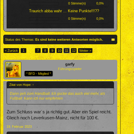
0 Stimme(n)
0,0%
Traurich abba wahr ... Keine Punkte!!!??
0 Stimme(n)
0,0%
Status des Themas:
Es sind keine weiteren Antworten möglich.
< Zurück
1
←
7
8
9
10
11
12
Weiter >
garfy
Führungsspieler
* BFD - Mitglied *
Zitat von Hope:
↑
Dann geh zum Handball. Ich gucke das auch viel mehr, als
Fußball. Kann ich nur empfehlen
Zum Schluss war´s ja richtig gut. Aber ein Spiel reicht.
Gleich noch Leverkusen-Mainz, nicht für 100 €.
19. Februar 2023