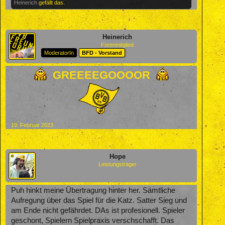
Heinerich
gefällt das.
Heinerich
Forenmitglied
ModeratorIn
BFD - Vorstand
GREEEEGOOOOR
19. Februar 2023
Hope
Leistungsträger
Puh hinkt meine Übertragung hinter her. Sämtliche
Aufregung über das Spiel für die Katz. Satter Sieg und
am Ende nicht gefährdet. DAs ist profesionell. Spieler
geschont, Spielern Spielpraxis verschschafft. Das