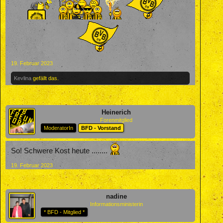
19. Februar 2023
Kevlina
gefällt das.
Heinerich
Forenmitglied
ModeratorIn
BFD - Vorstand
So! Schwere Kost heute ........
19. Februar 2023
nadine
Informationsministerin
* BFD - Mitglied *