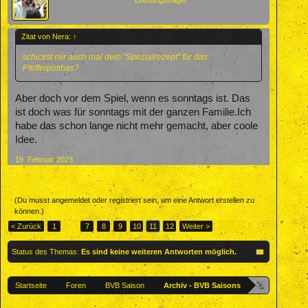
Zitat von Nera:
↑
schickst mir auch mal dein "Spezialrezept" für das
Pfefferpotthas?
Aber doch vor dem Spiel, wenn es sonntags ist. Das
ist doch was für sonntags mit der ganzen Familie.Ich
habe das schon lange nicht mehr gemacht, aber coole
Idee.
19. Februar 2023
(Du musst angemeldet oder registriert sein, um eine Antwort erstellen zu
können.)
< Zurück
1
←
7
8
9
10
11
12
Weiter >
Status des Themas:
Es sind keine weiteren Antworten möglich.
Startseite
Foren
BVB Saison
Archiv - BVB Saisons