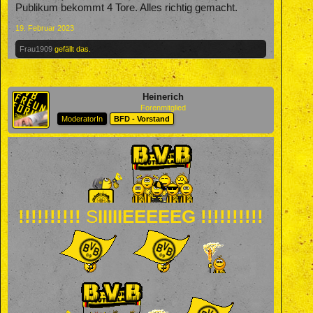
Publikum bekommt 4 Tore. Alles richtig gemacht.
19. Februar 2023
Frau1909
gefällt das.
Heinerich
Forenmitglied
ModeratorIn
BFD - Vorstand
!!!!!!!!!!
S
IIIIIEEEEEG !!!!!!!!!!