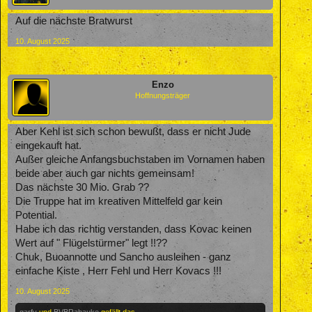
Auf die nächste Bratwurst
10. August 2025
Enzo
Hoffnungsträger
Aber Kehl ist sich schon bewußt, dass er nicht Jude
eingekauft hat.
Außer gleiche Anfangsbuchstaben im Vornamen haben
beide aber auch gar nichts gemeinsam!
Das nächste 30 Mio. Grab ??
Die Truppe hat im kreativen Mittelfeld gar kein
Potential.
Habe ich das richtig verstanden, dass Kovac keinen
Wert auf " Flügelstürmer" legt !!??
Chuk, Buoannotte und Sancho ausleihen - ganz
einfache Kiste , Herr Fehl und Herr Kovacs !!!
10. August 2025
garfy
und
BVBRabauke
gefällt das.