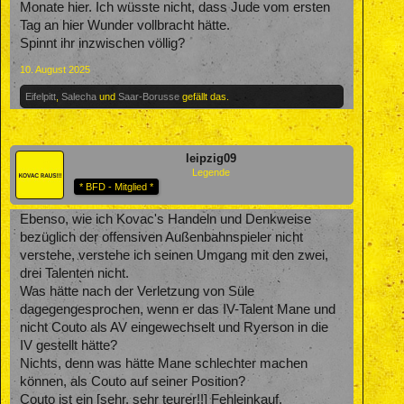
Monate hier. Ich wüsste nicht, dass Jude vom ersten
Tag an hier Wunder vollbracht hätte.
Spinnt ihr inzwischen völlig?
10. August 2025
Eifelpitt
,
Salecha
und
Saar-Borusse
gefällt das.
leipzig09
Legende
* BFD - Mitglied *
Ebenso, wie ich Kovac's Handeln und Denkweise
bezüglich der offensiven Außenbahnspieler nicht
verstehe, verstehe ich seinen Umgang mit den zwei,
drei Talenten nicht.
Was hätte nach der Verletzung von Süle
dagegengesprochen, wenn er das IV-Talent Mane und
nicht Couto als AV eingewechselt und Ryerson in die
IV gestellt hätte?
Nichts, denn was hätte Mane schlechter machen
können, als Couto auf seiner Position?
Couto ist ein [sehr, sehr teurer!!] Fehleinkauf.