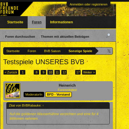
Anmelden oder registrieren
Startseite
Foren
Informationen
Foren durchsuchen
Themen mit aktuellen Beiträgen
Startseite
Foren
BVB Saison
Sonstige Spiele
Testspiele UNSERES BVB
< Zurück
1
←
8
9
10
11
12
→
17
Weiter >
Heinerich
Forenmitglied
ModeratorIn
BFD - Vorstand
Zitat von BVBRabauke:
↑
Auf die goldenen Wasserhähne verzichten und eine für 4
Millionen nehmen.