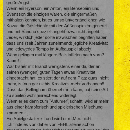
große Angst.
Wenn ein Ryerson, ein Anton, ein Bensebaini und
Svensson die einzigen waren, die einigermaßen
mithalten konnten, ist es umso unverständlicher, wie
Kovac die Geschichte mit den Außenspielern generell
und mit Sancho speziell angeht bzw. nicht angeht.
Jeder, wirklich jeder sollte inzwischen begriffen haben,
dass uns (seit Jahren zunehmend) jegliche Kreativität
und jedewedes Tempo im Aufbauspiel abgeht.
Wann gelingen mal längere Ballstaffeten nach vorn?
Kaum!
War bisher mit Brandt wenigstens einer da, der an
seinen (wenigen) guten Tagen etwas Kreativität
eingebracht hat, existiert der auf dem Platz quasi nicht
mehr, ist nun gar nichts Kreatives mehr vorhanden!!
Dass das Bellingham übernehmen kann, hat seine Art
zu spielen wohl hinreichend widerlegt.
Wenn er es denn zum "Anführer" schafft, wird er mehr
aus einer kämpferisch und spielerischen Mischung
kommen.
Ein Spielgestalter ist und wird er m.M.n. nicht.
Ich finde es von daher von FEHL alleine schon