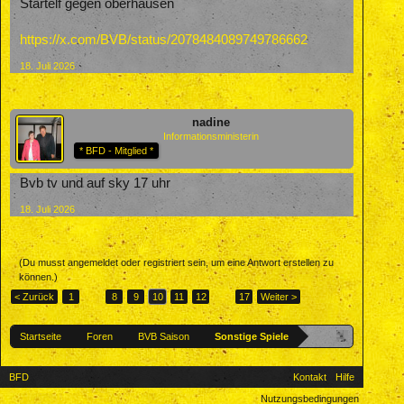
Startelf gegen oberhausen
https://x.com/BVB/status/2078484089749786662
18. Juli 2026
nadine
Informationsministerin
* BFD - Mitglied *
Bvb tv und auf sky 17 uhr
18. Juli 2026
(Du musst angemeldet oder registriert sein, um eine Antwort erstellen zu
können.)
< Zurück
1
←
8
9
10
11
12
→
17
Weiter >
Startseite
Foren
BVB Saison
Sonstige Spiele
BFD
Kontakt
Hilfe
Nutzungsbedingungen