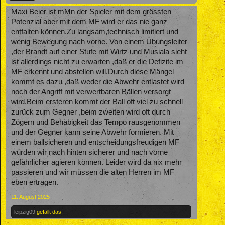
Maxi Beier ist mMn der Spieler mit dem grössten
Potenzial aber mit dem MF wird er das nie ganz
entfalten können.Zu langsam,technisch limitiert und
wenig Bewegung nach vorne. Von einem Übungsleiter
,der Brandt auf einer Stufe mit Wirtz und Musiala sieht
ist allerdings nicht zu erwarten ,daß er die Defizite im
MF erkennt und abstellen will.Durch diese Mängel
kommt es dazu ,daß weder die Abwehr entlastet wird
noch der Angriff mit verwertbaren Bällen versorgt
wird.Beim ersteren kommt der Ball oft viel zu schnell
zurück zum Gegner ,beim zweiten wird oft durch
Zögern und Behäbigkeit das Tempo rausgenommen
und der Gegner kann seine Abwehr formieren. Mit
einem ballsicheren und entscheidungsfreudigen MF
würden wir nach hinten sicherer und nach vorne
gefährlicher agieren können. Leider wird da nix mehr
passieren und wir müssen die alten Herren im MF
eben ertragen.
11. August 2025
leipzig09
gefällt das.