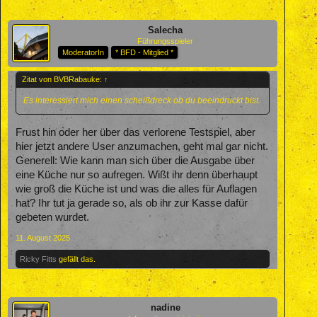
Salecha
Führungsspieler
ModeratorIn
* BFD - Mitglied *
Zitat von BVBRabauke:
↑
Es interessiert mich einen scheißdreck ob du beeindruckt bist.
Frust hin oder her über das verlorene Testspiel, aber
hier jetzt andere User anzumachen, geht mal gar nicht.
Generell: Wie kann man sich über die Ausgabe über
eine Küche nur so aufregen. Wißt ihr denn überhaupt
wie groß die Küche ist und was die alles für Auflagen
hat? Ihr tut ja gerade so, als ob ihr zur Kasse dafür
gebeten wurdet.
11. August 2025
Ricky Fitts
gefällt das.
nadine