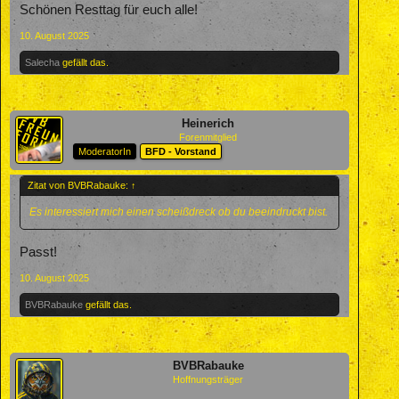
Schönen Resttag für euch alle!
10. August 2025
Salecha
gefällt das.
Heinerich
Forenmitglied
ModeratorIn
BFD - Vorstand
Zitat von BVBRabauke:
↑
Es interessiert mich einen scheißdreck ob du beeindruckt bist.
Passt!
10. August 2025
BVBRabauke
gefällt das.
BVBRabauke
Hoffnungsträger