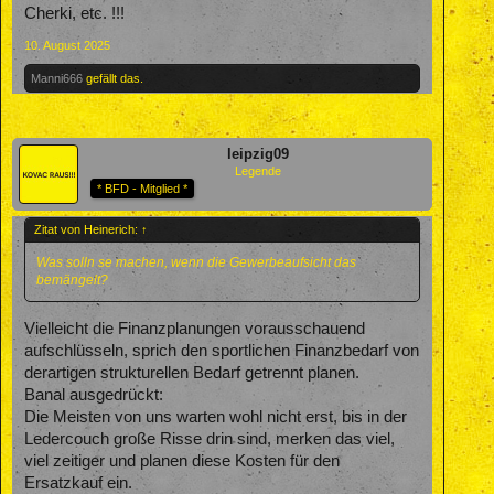
Cherki, etc. !!!
10. August 2025
Manni666
gefällt das.
leipzig09
Legende
* BFD - Mitglied *
Zitat von Heinerich:
↑
Was solln se machen, wenn die Gewerbeaufsicht das
bemängelt?
Vielleicht die Finanzplanungen vorausschauend
aufschlüsseln, sprich den sportlichen Finanzbedarf von
derartigen strukturellen Bedarf getrennt planen.
Banal ausgedrückt:
Die Meisten von uns warten wohl nicht erst, bis in der
Ledercouch große Risse drin sind, merken das viel,
viel zeitiger und planen diese Kosten für den
Ersatzkauf ein.