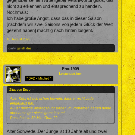
gegenüber seinem Arbeitgeber verantwortungslos, das
nicht zu erkennen und entsprechend zu handeln.
Nochmals:
Ich habe große Angst, dass das in dieser Saison
[nachdem wir zwei Saisons von jedem Glück der Welt
gezehrt haben] mächtig nach hinten losgeht.
10. August 2025
garfy
gefällt das.
Frau1909
Leistungsträger
* BFD - Mitglied *
Zitat von Enzo:
↑
Aber Kehl ist sich schon bewußt, dass er nicht Jude
eingekauft hat.
Außer gleiche Anfangsbuchstaben im Vornamen haben beide
aber auch gar nichts gemeinsam!
Das nächste 30 Mio. Grab ??
Alter Schwede. Der Junge ist 19 Jahre alt und zwei