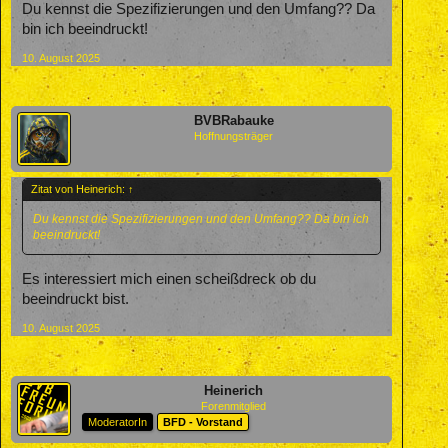
Du kennst die Spezifizierungen und den Umfang?? Da
bin ich beeindruckt!
10. August 2025
BVBRabauke
Hoffnungsträger
Zitat von Heinerich:
↑
Du kennst die Spezifizierungen und den Umfang?? Da bin ich
beeindruckt!
Es interessiert mich einen scheißdreck ob du
beeindruckt bist.
10. August 2025
Heinerich
Forenmitglied
ModeratorIn
BFD - Vorstand