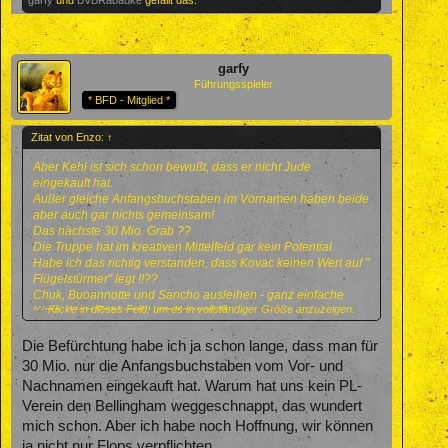
garfy
Führungsspieler
* BFD - Mitglied *
Zitat von Enzo:
↑
Aber Kehl ist sich schon bewußt, dass er nicht Jude
eingekauft hat.
Außer gleiche Anfangsbuchstaben im Vornamen haben beide
aber auch gar nichts gemeinsam!
Das nächste 30 Mio. Grab ??
Die Truppe hat im kreativen Mittelfeld gar kein Potential.
Habe ich das richtig verstanden, dass Kovac keinen Wert auf "
Flügelstürmer" legt !!??
Chuk, Buoannotte und Sancho ausleihen - ganz einfache
Klicke in dieses Feld, um es in vollständiger Größe anzuzeigen.
Kiste , Herr Fehl und Herr Kovacs !!!
Die Befürchtung habe ich ja schon lange, dass man für
30 Mio. nur die Anfangsbuchstaben vom Vor- und
Nachnamen eingekauft hat. Warum hat uns kein PL-
Verein den Bellingham weggeschnappt, das wundert
mich schon. Aber ich habe noch Hoffnung, wir können
ja nicht nur Flops verpflichten.