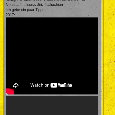
Nena.... Tschuess Jiri, Tschechien
Ich gebe ein paar Tipps....
2017: