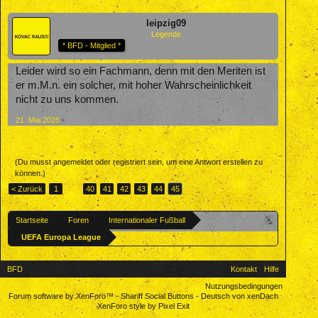
leipzig09
Legende
* BFD - Mitglied *
Leider wird so ein Fachmann, denn mit den Meriten ist
er m.M.n. ein solcher, mit hoher Wahrscheinlichkeit
nicht zu uns kommen.
21. Mai 2026
(Du musst angemeldet oder registriert sein, um eine Antwort erstellen zu
können.)
< Zurück
1
←
40
41
42
43
44
45
Startseite
Foren
Internationaler Fußball
UEFA Europa League
BFD
Kontakt
Hilfe
Nutzungsbedingungen
Forum software by XenForo™
-
Shariff Social Buttons
-
Deutsch von xenDach
XenForo style by Pixel Exit