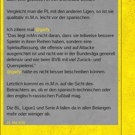
Vergleicht man die PL mit den anderen Ligen, so ist sie
qualitativ m.M.n. leicht vor der spanischen.
Ich zitiere mal
@garfy
:
"Das liegt mMn nicht daran, dass sie teilweise bessere
Spieler in ihren Reihen haben, sondern eine
Spielauffassung, die offensiv und auf Attacke
ausgerichtet ist und nicht wie in der Bundesliga generell
defensiv und wie beim BVB mit viel Zurück- und
Querspielerei."
@garfy
hätte es nicht besser beschreiben können.
Letztlich kommt es m.M.n. auf die Sicht des
Betrachters an, ob er den spanisch-technischen oder
den englisch-rassischen Fußball mag.
Die BL, Ligue1 und Serie A fallen da in allen Belangen
mehr oder weniger ab.
21. Mai 2026