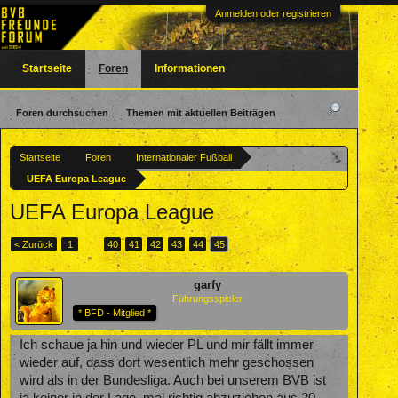
Anmelden oder registrieren
Startseite
Foren
Informationen
Foren durchsuchen
Themen mit aktuellen Beiträgen
Startseite
Foren
Internationaler Fußball
UEFA Europa League
UEFA Europa League
< Zurück
1
←
40
41
42
43
44
45
garfy
Führungsspieler
* BFD - Mitglied *
Ich schaue ja hin und wieder PL und mir fällt immer
wieder auf, dass dort wesentlich mehr geschossen
wird als in der Bundesliga. Auch bei unserem BVB ist