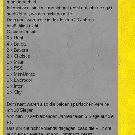
man betrachtet.
International sind sie manchmal recht gut, aber es gibt
auch Jahre, wo das nicht so gut ist.
Dominant waren sie in den letzten 20 Jahren
tatsächlich nicht.
Gewonnen hat:
6 x Real
4 x Barca
2 x Bayern
2 x Chelsea
1 x Milan
1 x PSG
1 x ManUnited
1 x Liverpool
1 x Inter
1 x City
Dominant waren also die beiden spanischen Vereine
mit 10 Siegen.
Von den 10 verbleibenden Jahren fallen 5 Siege auf die
PL.
Das spricht nicht vollends dagegen, dass die PL nicht
auch eine gewisse Art von Dominanz besitzt.