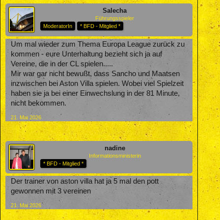
Salecha
Führungsspieler
ModeratorIn
* BFD - Mitglied *
Um mal wieder zum Thema Europa League zurück zu
kommen - eure Unterhaltung bezieht sich ja auf
Vereine, die in der CL spielen.....
Mir war gar nicht bewußt, dass Sancho und Maatsen
inzwischen bei Aston Villa spielen. Wobei viel Spielzeit
haben sie ja bei einer Einwechslung in der 81 Minute,
nicht bekommen.
21. Mai 2026
nadine
Informationsministerin
* BFD - Mitglied *
Der trainer von aston villa hat ja 5 mal den pott
gewonnen mit 3 vereinen
21. Mai 2026