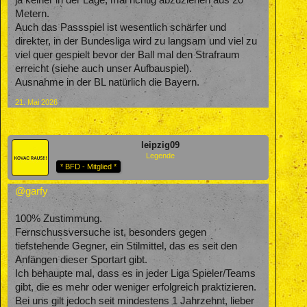
ja keiner in der Lage, mal richtig abzuziehen aus 20
Metern.
Auch das Passspiel ist wesentlich schärfer und
direkter, in der Bundesliga wird zu langsam und viel zu
viel quer gespielt bevor der Ball mal den Strafraum
erreicht (siehe auch unser Aufbauspiel).
Ausnahme in der BL natürlich die Bayern.
21. Mai 2026
leipzig09
Legende
* BFD - Mitglied *
@garfy
100% Zustimmung.
Fernschussversuche ist, besonders gegen
tiefstehende Gegner, ein Stilmittel, das es seit den
Anfängen dieser Sportart gibt.
Ich behaupte mal, dass es in jeder Liga Spieler/Teams
gibt, die es mehr oder weniger erfolgreich praktizieren.
Bei uns gilt jedoch seit mindestens 1 Jahrzehnt, lieber