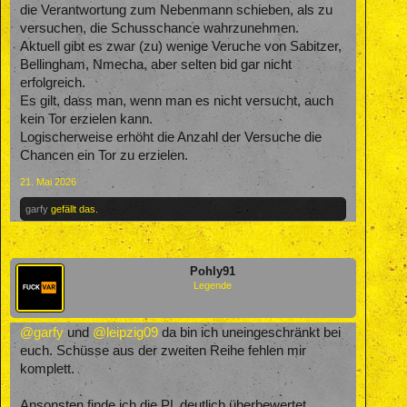
die Verantwortung zum Nebenmann schieben, als zu
versuchen, die Schusschance wahrzunehmen.
Aktuell gibt es zwar (zu) wenige Veruche von Sabitzer,
Bellingham, Nmecha, aber selten bid gar nicht
erfolgreich.
Es gilt, dass man, wenn man es nicht versucht, auch
kein Tor erzielen kann.
Logischerweise erhöht die Anzahl der Versuche die
Chancen ein Tor zu erzielen.
21. Mai 2026
garfy
gefällt das.
Pohly91
Legende
@garfy
und
@leipzig09
da bin ich uneingeschränkt bei
euch. Schüsse aus der zweiten Reihe fehlen mir
komplett.
Ansonsten finde ich die PL deutlich überbewertet,