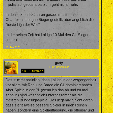
medial auf gepusht bis zum geht nicht mehr.
In den letzten 20 Jahren gerade mal 5 mal den
Champions League Sieger gestellt, aber angeblich die
"beste Liga der Welt".
In der selben Zeit hat LaLiga 10 Mal den CL-Sieger
gestellt.
21. Mai 2026
garfy
Führungsspieler
* BFD - Mitglied *
Das stimmt natürlich, dass LaLiga in der Vergangenheit
vor allem mit Real und Barca die CL dominiert haben.
Aber Spiele in der PL (wenn ich das ab und zu mal
schaue) sind wesentlich unterhaltsamer als die
meisten Bundesligaspiele. Das liegt mMn nicht daran,
dass sie teilweise bessere Spieler in ihren Reihen
haben, sondern eine Spielauffassung, die offensiv und