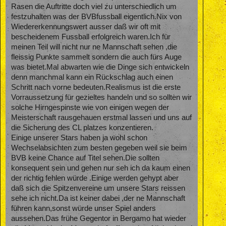
Rasen die Auftritte doch viel zu unterschiedlich um
festzuhalten was der BVBfussball eigentlich.Nix von
Wiedererkennungswert ausser daß wir oft mit
bescheidenem Fussball erfolgreich waren.Ich für
meinen Teil will nicht nur ne Mannschaft sehen ,die
fleissig Punkte sammelt sondern die auch fürs Auge
was bietet.Mal abwarten wie die Dinge sich entwickeln
denn manchmal kann ein Rückschlag auch einen
Schritt nach vorne bedeuten.Realismus ist die erste
Vorraussetzung für gezieltes handeln und so sollten wir
solche Hirngespinste wie von einigen wegen der
Meisterschaft rausgehauen erstmal lassen und uns auf
die Sicherung des CL platzes konzentieren.
Einige unserer Stars haben ja wohl schon
Wechselabsichten zum besten gegeben weil sie beim
BVB keine Chance auf Titel sehen.Die sollten
konsequent sein und gehen nur seh ich da kaum einen
der richtig fehlen würde .Einige werden gehypt aber
daß sich die Spitzenvereine um unsere Stars reissen
sehe ich nicht.Da ist keiner dabei ,der ne Mannschaft
führen kann,sonst würde unser Spiel anders
aussehen.Das frühe Gegentor in Bergamo hat wieder