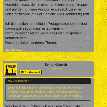
vorstellen, dass der, in einer funktionierenden Truppe
und auf der richtigen Position eingesetzt, zu einem
Leistungsträger (auf der Schiene wie Großkreutz) reift.
Ich bin bei den handelnden Protagonisten jedoch fest
davon überzeugt, dass es zu keinem
Richtungswechsel im Sinne des Leistungsprinzip
kommen wird.
Doch das ist ein anderes Thema.
13. März 2026
Bernd Heinrich
Legende
BFD - Vorstand
Zitat von leipzig09:
↑
Wenn ich jetzt z.B. lese, dass man bemüht ist, eine VL mit
Adeyemi hinzubekommen, ist genau das, das, was ich an
jewedem Handeln am Leistungsprinzip vorbei, empfinde.
Was heißt denn, "Wenn ich jetzt lese"? Nach allem,