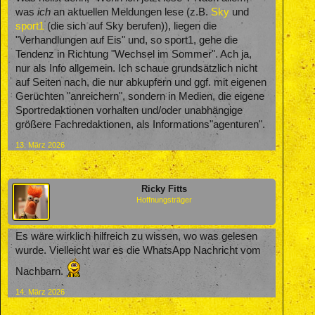
was
ich
an aktuellen Meldungen lese (z.B.
Sky
und
sport1
(die sich auf Sky berufen)), liegen die
"Verhandlungen auf Eis" und, so sport1, gehe die
Tendenz in Richtung "Wechsel im Sommer". Ach ja,
nur als Info allgemein. Ich schaue grundsätzlich nicht
auf Seiten nach, die nur abkupfern und ggf. mit eigenen
Gerüchten "anreichern", sondern in Medien, die eigene
Sportredaktionen vorhalten und/oder unabhängige
größere Fachredaktionen, als Informations"agenturen".
13. März 2026
Ricky Fitts
Hoffnungsträger
Es wäre wirklich hilfreich zu wissen, wo was gelesen
wurde. Vielleicht war es die WhatsApp Nachricht vom
Nachbarn.
14. März 2026