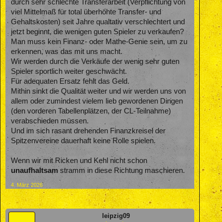
durch sehr schlechte Transferarbeit (Verpflichtung von
viel Mittelmaß für total überhöhte Transfer- und
Gehaltskosten) seit Jahre qualtativ verschlechtert und
jetzt beginnt, die wenigen guten Spieler zu verkaufen?
Man muss kein Finanz- oder Mathe-Genie sein, um zu
erkennen, was das mit uns macht.
Wir werden durch die Verkäufe der wenig sehr guten
Spieler sportlich weiter geschwächt.
Für adequaten Ersatz fehlt das Geld.
Mithin sinkt die Qualität weiter und wir werden uns von
allem oder zumindest vielem lieb gewordenen Dingen
(den vorderen Tabellenplätzen, der CL-Teilnahme)
verabschieden müssen.
Und im sich rasant drehenden Finanzkreisel der
Spitzenvereine dauerhaft keine Rolle spielen.
Wenn wir mit Ricken und Kehl nicht schon
unaufhaltsam
stramm in diese Richtung maschieren.
4. März 2026
leipzig09