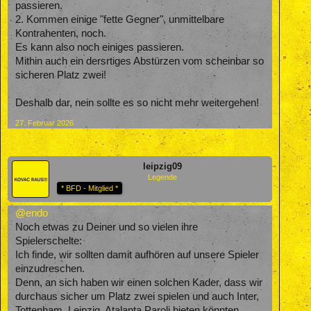
passieren.
2. Kommen einige "fette Gegner", unmittelbare
Kontrahenten, noch.
Es kann also noch einiges passieren.
Mithin auch ein dersrtiges Abstürzen vom scheinbar so
sicheren Platz zwei!
Deshalb dar, nein sollte es so nicht mehr weitergehen!
27. Februar 2026
leipzig09
Legende
* BFD - Mitglied *
@endo
Noch etwas zu Deiner und so vielen ihre
Spielerschelte:
Ich finde, wir sollten damit aufhören auf unsere Spieler
einzudreschen.
Denn, an sich haben wir einen solchen Kader, dass wir
durchaus sicher um Platz zwei spielen und auch Inter,
Tottenham, Leipzig, Atalanta Paroli bieten könnten.