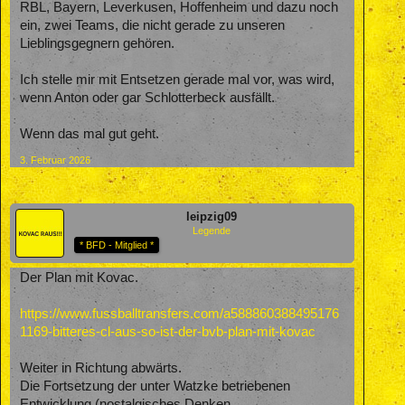
RBL, Bayern, Leverkusen, Hoffenheim und dazu noch
ein, zwei Teams, die nicht gerade zu unseren
Lieblingsgegnern gehören.
Ich stelle mir mit Entsetzen gerade mal vor, was wird,
wenn Anton oder gar Schlotterbeck ausfällt.
Wenn das mal gut geht.
3. Februar 2026
leipzig09
Legende
* BFD - Mitglied *
Der Plan mit Kovac.
https://www.fussballtransfers.com/a588860388495176
1169-bitteres-cl-aus-so-ist-der-bvb-plan-mit-kovac
Weiter in Richtung abwärts.
Die Fortsetzung der unter Watzke betriebenen
Entwicklung (nostalgisches Denken,