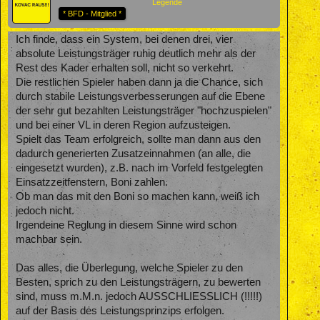
Legende
* BFD - Mitglied *
Ich finde, dass ein System, bei denen drei, vier
absolute Leistungsträger ruhig deutlich mehr als der
Rest des Kader erhalten soll, nicht so verkehrt.
Die restlichen Spieler haben dann ja die Chance, sich
durch stabile Leistungsverbesserungen auf die Ebene
der sehr gut bezahlten Leistungsträger "hochzuspielen"
und bei einer VL in deren Region aufzusteigen.
Spielt das Team erfolgreich, sollte man dann aus den
dadurch generierten Zusatzeinnahmen (an alle, die
eingesetzt wurden), z.B. nach im Vorfeld festgelegten
Einsatzzeitfenstern, Boni zahlen.
Ob man das mit den Boni so machen kann, weiß ich
jedoch nicht.
Irgendeine Reglung in diesem Sinne wird schon
machbar sein.
Das alles, die Überlegung, welche Spieler zu den
Besten, sprich zu den Leistungsträgern, zu bewerten
sind, muss m.M.n. jedoch AUSSCHLIESSLICH (!!!!!)
auf der Basis des Leistungsprinzips erfolgen.