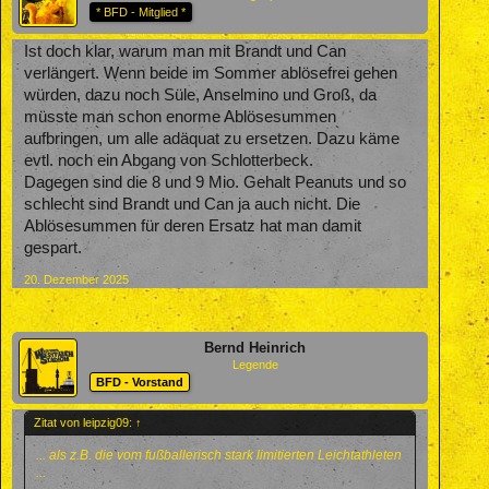
* BFD - Mitglied *
Ist doch klar, warum man mit Brandt und Can
verlängert. Wenn beide im Sommer ablösefrei gehen
würden, dazu noch Süle, Anselmino und Groß, da
müsste man schon enorme Ablösesummen
aufbringen, um alle adäquat zu ersetzen. Dazu käme
evtl. noch ein Abgang von Schlotterbeck.
Dagegen sind die 8 und 9 Mio. Gehalt Peanuts und so
schlecht sind Brandt und Can ja auch nicht. Die
Ablösesummen für deren Ersatz hat man damit
gespart.
20. Dezember 2025
Bernd Heinrich
Legende
BFD - Vorstand
Zitat von leipzig09:
↑
... als z.B. die vom fußballerisch stark limitierten Leichtathleten
...