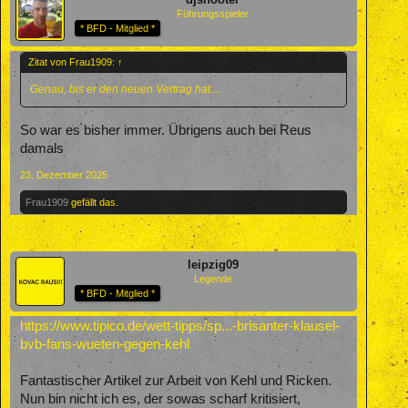
Führungsspieler
* BFD - Mitglied *
Zitat von Frau1909:
↑
Genau, bis er den neuen Vertrag hat....
So war es bisher immer. Übrigens auch bei Reus
damals
23. Dezember 2025
Frau1909
gefällt das.
leipzig09
Legende
* BFD - Mitglied *
https://www.tipico.de/wett-tipps/sp...-brisanter-klausel-
bvb-fans-wueten-gegen-kehl
Fantastischer Artikel zur Arbeit von Kehl und Ricken.
Nun bin nicht ich es, der sowas scharf kritisiert,