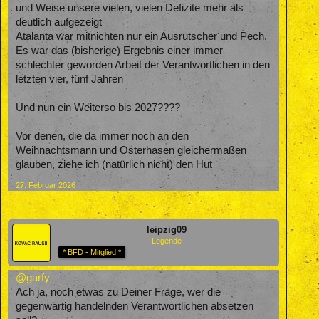
und Weise unsere vielen, vielen Defizite mehr als
deutlich aufgezeigt
Atalanta war mitnichten nur ein Ausrutscher und Pech.
Es war das (bisherige) Ergebnis einer immer
schlechter geworden Arbeit der Verantwortlichen in den
letzten vier, fünf Jahren
Und nun ein Weiterso bis 2027????
Vor denen, die da immer noch an den
Weihnachtsmann und Osterhasen gleichermaßen
glauben, ziehe ich (natürlich nicht) den Hut
27. Februar 2026
leipzig09
Legende
* BFD - Mitglied *
@garfy
Ach ja, noch etwas zu Deiner Frage, wer die
gegenwärtig handelnden Verantwortlichen absetzen