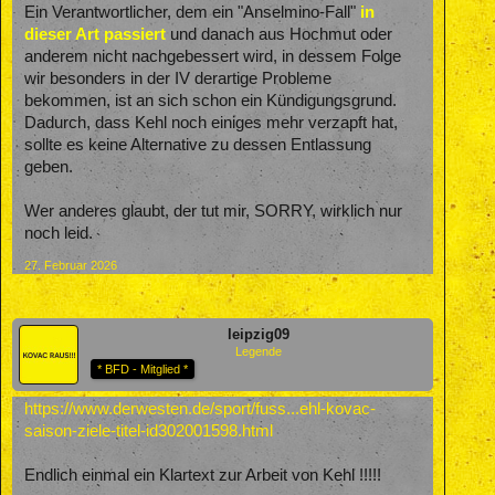
Ein Verantwortlicher, dem ein "Anselmino-Fall"
in
dieser Art
passiert
und danach aus Hochmut oder
anderem nicht nachgebessert wird, in dessem Folge
wir besonders in der IV derartige Probleme
bekommen, ist an sich schon ein Kündigungsgrund.
Dadurch, dass Kehl noch einiges mehr verzapft hat,
sollte es keine Alternative zu dessen Entlassung
geben.
Wer anderes glaubt, der tut mir, SORRY, wirklich nur
noch leid.
27. Februar 2026
leipzig09
Legende
* BFD - Mitglied *
https://www.derwesten.de/sport/fuss...ehl-kovac-
saison-ziele-titel-id302001598.html
Endlich einmal ein Klartext zur Arbeit von Kehl !!!!!