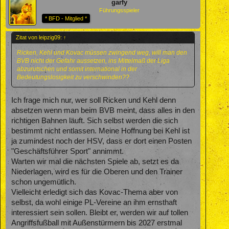
garfy
Führungsspieler
* BFD - Mitglied *
Zitat von leipzig09:
↑
Ricken, Kehl und Kovac müssen zwingend weg, will man den
BVB nicht der Gefahr aussetzen, ins Mittelmaß der Liga
abzurutschen und somit international in der
Bedeutungslosigkeit zu verschwinden??
Ich frage mich nur, wer soll Ricken und Kehl denn
absetzen wenn man beim BVB meint, dass alles in den
richtigen Bahnen läuft. Sich selbst werden die sich
bestimmt nicht entlassen. Meine Hoffnung bei Kehl ist
ja zumindest noch der HSV, dass er dort einen Posten
"Geschäftsführer Sport" annimmt.
Warten wir mal die nächsten Spiele ab, setzt es da
Niederlagen, wird es für die Oberen und den Trainer
schon ungemütlich.
Vielleicht erledigt sich das Kovac-Thema aber von
selbst, da wohl einige PL-Vereine an ihm ernsthaft
interessiert sein sollen. Bleibt er, werden wir auf tollen
Angriffsfußball mit Außenstürmern bis 2027 erstmal