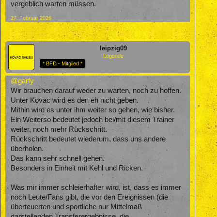
vergeblich warten müssen.
27. Februar 2026
leipzig09
Legende
* BFD - Mitglied *
@garfy
Wir brauchen darauf weder zu warten, noch zu hoffen.
Unter Kovac wird es den eh nicht geben.
Mithin wird es unter ihm weiter so gehen, wie bisher.
Ein Weiterso bedeutet jedoch bei/mit diesem Trainer
weiter, noch mehr Rückschritt.
Rückschritt bedeutet wiederum, dass uns andere
überholen.
Das kann sehr schnell gehen.
Besonders in Einheit mit Kehl und Ricken.
Was mir immer schleierhafter wird, ist, dass es immer
noch Leute/Fans gibt, die vor den Ereignissen (die
überteuerten und sportliche nur Mittelmaß
darstellenden Transferergebnisse, die