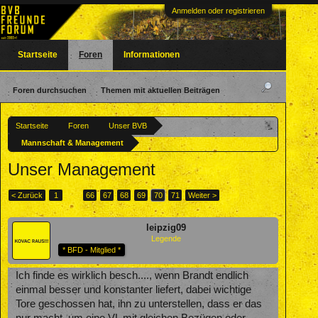
Anmelden oder registrieren
Startseite
Foren
Informationen
Foren durchsuchen
Themen mit aktuellen Beiträgen
Startseite
Foren
Unser BVB
Mannschaft & Management
Unser Management
< Zurück
1
←
66
67
68
69
70
71
Weiter >
leipzig09
Legende
* BFD - Mitglied *
Ich finde es wirklich besch...., wenn Brandt endlich
einmal besser und konstanter liefert, dabei wichtige
Tore geschossen hat, ihn zu unterstellen, dass er das