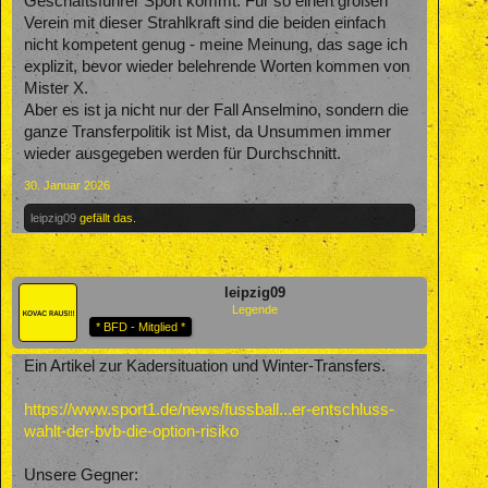
Geschäftsführer Sport kommt. Für so einen großen
Verein mit dieser Strahlkraft sind die beiden einfach
nicht kompetent genug - meine Meinung, das sage ich
explizit, bevor wieder belehrende Worten kommen von
Mister X.
Aber es ist ja nicht nur der Fall Anselmino, sondern die
ganze Transferpolitik ist Mist, da Unsummen immer
wieder ausgegeben werden für Durchschnitt.
30. Januar 2026
leipzig09
gefällt das.
leipzig09
Legende
* BFD - Mitglied *
Ein Artikel zur Kadersituation und Winter-Transfers.
https://www.sport1.de/news/fussball...er-entschluss-
wahlt-der-bvb-die-option-risiko
Unsere Gegner: