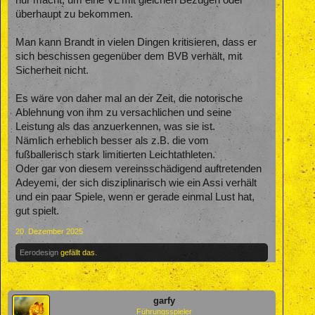
nur macht, um eine VL mit gleichen Bezügen oder
überhaupt zu bekommen.
Man kann Brandt in vielen Dingen kritisieren, dass er
sich beschissen gegenüber dem BVB verhält, mit
Sicherheit nicht.
Es wäre von daher mal an der Zeit, die notorische
Ablehnung von ihm zu versachlichen und seine
Leistung als das anzuerkennen, was sie ist.
Nämlich erheblich besser als z.B. die vom
fußballerisch stark limitierten Leichtathleten.
Oder gar von diesem vereinsschädigend auftretenden
Adeyemi, der sich disziplinarisch wie ein Assi verhält
und ein paar Spiele, wenn er gerade einmal Lust hat,
gut spielt.
20. Dezember 2025
Eerodesign
gefällt das.
garfy
Führungsspieler