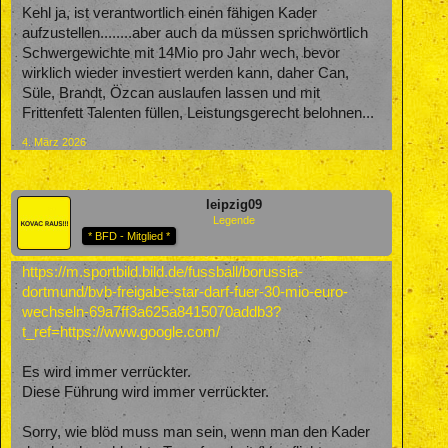
Kehl ja, ist verantwortlich einen fähigen Kader
aufzustellen........aber auch da müssen sprichwörtlich
Schwergewichte mit 14Mio pro Jahr wech, bevor
wirklich wieder investiert werden kann, daher Can,
Süle, Brandt, Özcan auslaufen lassen und mit
Frittenfett Talenten füllen, Leistungsgerecht belohnen...
4. März 2026
leipzig09
Legende
* BFD - Mitglied *
https://m.sportbild.bild.de/fussball/borussia-
dortmund/bvb-freigabe-star-darf-fuer-30-mio-euro-
wechseln-69a7ff3a625a8415070addb3?
t_ref=https://www.google.com/
Es wird immer verrückter.
Diese Führung wird immer verrückter.
Sorry, wie blöd muss man sein, wenn man den Kader