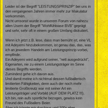
Leider ist der Begriff "LEISTUNGSPRINZIP" bei uns in
den vergangenen Jahren immer mehr zur Makulatur
verkommen.
Nicht umsonst wurde in unserem Forum von nahezu
allen Usern der Begriff "Wohlfühloase BVB" geprägt
und sehr, sehr oft in einem großen Umfang diskutiert.
Wenn ich jetzt z.B. lese, dass man bemüht ist, eine VL
mit Adeyemi hinzubekommen, ist genau das, das, was
ich an jewedem Handeln am Leistungsprinzip vorbei,
empfinde.
Ein Adeyemi wird aufgrund seiner, "nett ausgedrückt",
Eigenarten, nie zu einem Leistungsträger im Sinne
dieses Begriffs werden.
Zumindest gehe ich davon aus.
Und damit meine ich nichtmal dessen fußballerisch
limitierten Fähigkeiten, denn auch der noch mehr
limitierte Großkreutz war mit seiner Art ein
Leistungsträger und Vorbild (AUF DEM PLATZ !!!).
Ich bin, rein aufs sportliche bezogen, gewiss kein
Freund des Fußballers Beier.
Aber ich könnte mir durchaus und 100x eher