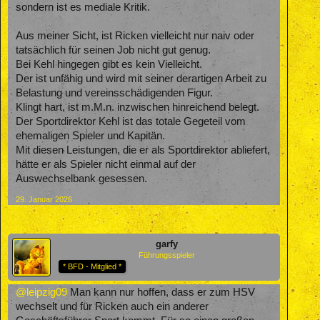
sondern ist es mediale Kritik.
Aus meiner Sicht, ist Ricken vielleicht nur naiv oder
tatsächlich für seinen Job nicht gut genug.
Bei Kehl hingegen gibt es kein Vielleicht.
Der ist unfähig und wird mit seiner derartigen Arbeit zu
Belastung und vereinsschädigenden Figur.
Klingt hart, ist m.M.n. inzwischen hinreichend belegt.
Der Sportdirektor Kehl ist das totale Gegeteil vom
ehemaligen Spieler und Kapitän.
Mit diesen Leistungen, die er als Sportdirektor abliefert,
hätte er als Spieler nicht einmal auf der
Auswechselbank gesessen.
29. Januar 2026
garfy
Führungsspieler
* BFD - Mitglied *
@leipzig09
Man kann nur hoffen, dass er zum HSV
wechselt und für Ricken auch ein anderer