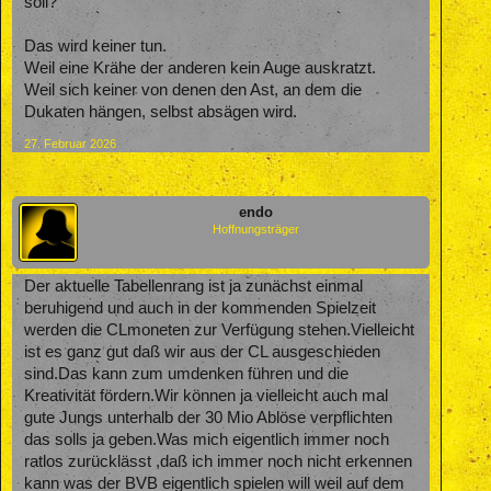
soll?
Das wird keiner tun.
Weil eine Krähe der anderen kein Auge auskratzt.
Weil sich keiner von denen den Ast, an dem die
Dukaten hängen, selbst absägen wird.
27. Februar 2026
endo
Hoffnungsträger
Der aktuelle Tabellenrang ist ja zunächst einmal
beruhigend und auch in der kommenden Spielzeit
werden die CLmoneten zur Verfügung stehen.Vielleicht
ist es ganz gut daß wir aus der CL ausgeschieden
sind.Das kann zum umdenken führen und die
Kreativität fördern.Wir können ja vielleicht auch mal
gute Jungs unterhalb der 30 Mio Ablöse verpflichten
das solls ja geben.Was mich eigentlich immer noch
ratlos zurücklässt ,daß ich immer noch nicht erkennen
kann was der BVB eigentlich spielen will weil auf dem