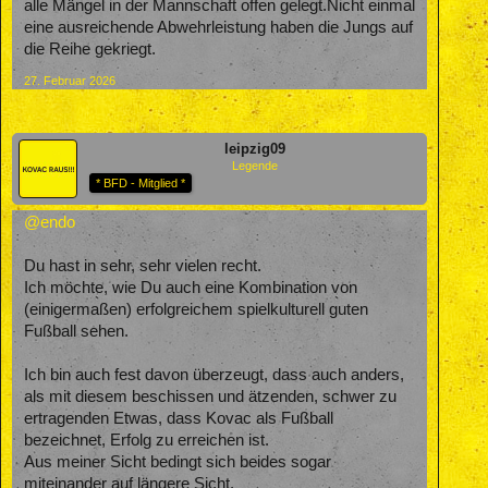
alle Mängel in der Mannschaft offen gelegt.Nicht einmal
eine ausreichende Abwehrleistung haben die Jungs auf
die Reihe gekriegt.
27. Februar 2026
leipzig09
Legende
* BFD - Mitglied *
@endo
Du hast in sehr, sehr vielen recht.
Ich möchte, wie Du auch eine Kombination von
(einigermaßen) erfolgreichem spielkulturell guten
Fußball sehen.
Ich bin auch fest davon überzeugt, dass auch anders,
als mit diesem beschissen und ätzenden, schwer zu
ertragenden Etwas, dass Kovac als Fußball
bezeichnet, Erfolg zu erreichen ist.
Aus meiner Sicht bedingt sich beides sogar
miteinander auf längere Sicht.