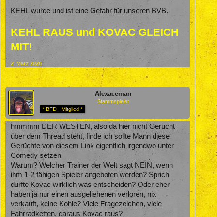
KEHL wurde und ist eine Gefahr für unseren BVB.
KEHL RAUS und KOVAC GLEICH
MIT!
2. März 2026
Alexaceman
Stammspieler
* BFD - Mitglied *
hmmmm DER WESTEN, also da hier nicht Gerücht
über dem Thread steht, finde ich sollte Mann diese
Gerüchte von diesem Link eigentlich irgendwo unter
Comedy setzen
Warum? Welcher Trainer der Welt sagt NEIN, wenn
ihm 1-2 fähigen Spieler angeboten werden? Sprich
durfte Kovac wirklich was entscheiden? Oder eher
haben ja nur einen ausgeliehenen verloren, nix
verkauft, keine Kohle? Viele Fragezeichen, viele
Fahrradketten, daraus Kovac raus?