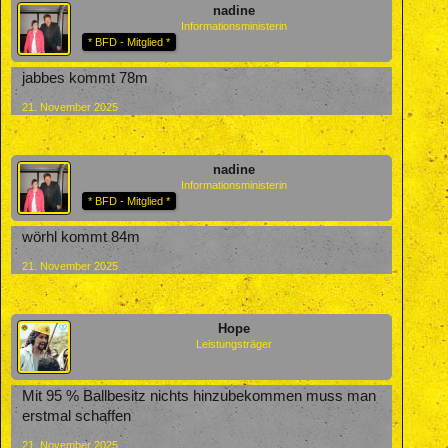
nadine
Informationsministerin
* BFD - Mitglied *
jabbes kommt 78m
21. November 2025
nadine
Informationsministerin
* BFD - Mitglied *
wörhl kommt 84m
21. November 2025
Hope
Leistungsträger
Mit 95 % Ballbesitz nichts hinzubekommen muss man
erstmal schaffen
21. November 2025