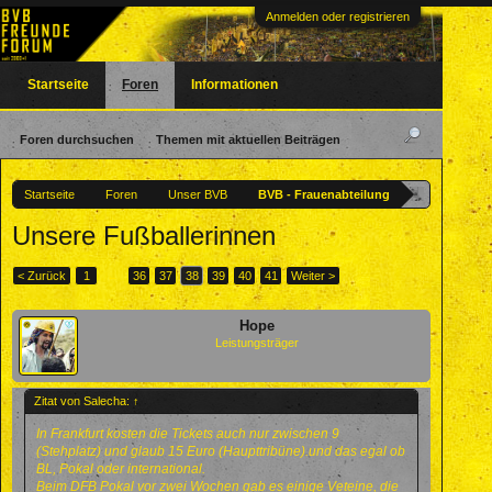
Anmelden oder registrieren
Startseite
Foren
Informationen
Foren durchsuchen
Themen mit aktuellen Beiträgen
Startseite
Foren
Unser BVB
BVB - Frauenabteilung
Unsere Fußballerinnen
< Zurück
1
←
36
37
38
39
40
41
Weiter >
Hope
Leistungsträger
Zitat von Salecha:
↑
In Frankfurt kosten die Tickets auch nur zwischen 9
(Stehplatz) und glaub 15 Euro (Haupttribüne).und das egal ob
BL, Pokal oder international.
Beim DFB Pokal vor zwei Wochen gab es einige Veteine, die