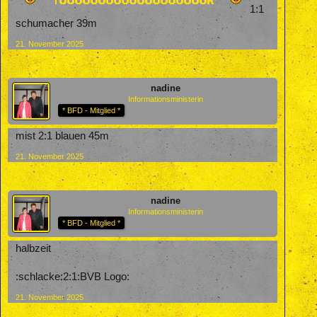
1:1
schumacher 39m
21. November 2025
nadine
Informationsministerin
* BFD - Mitglied *
mist 2:1 blauen 45m
21. November 2025
nadine
Informationsministerin
* BFD - Mitglied *
halbzeit
:schlacke:2:1:BVB Logo:
21. November 2025