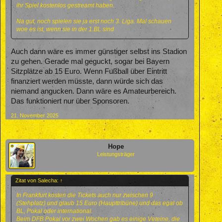
ihr Spiel kostenlos gestreamt haben.
Na gut, noch spielen sie ja erst noch 3. Liga. Mal schauen
woe es ist, wenn sie in der 1.BL sind
Auch dann wäre es immer günstiger selbst ins Stadion
zu gehen. Gerade mal geguckt, sogar bei Bayern
Sitzplätze ab 15 Euro. Wenn Fußball über Eintritt
finanziert werden müsste, dann würde sich das
niemand angucken. Dann wäre es Amateurbereich.
Das funktioniert nur über Sponsoren.
21. November 2025
Hope
Leistungsträger
Zitat von Salecha:
↑
In Frankfurt kosten die Tickets auch nur zwischen 9
(Stehplatz) und glaub 15 Euro (Haupttribüne).und das egal ob
BL, Pokal oder international.
Beim DFB Pokal vor zwei Wochen gab es einige Veteine, die