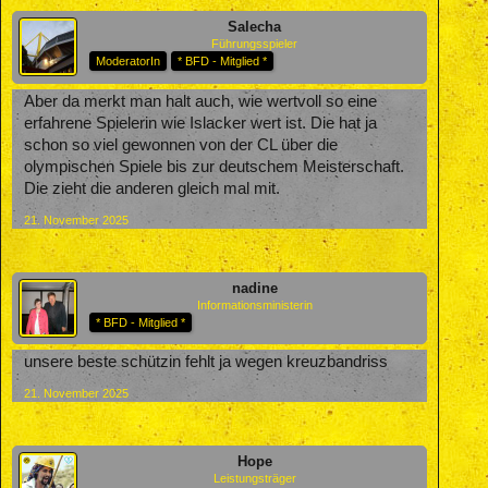
Salecha
Führungsspieler
ModeratorIn
* BFD - Mitglied *
Aber da merkt man halt auch, wie wertvoll so eine
erfahrene Spielerin wie Islacker wert ist. Die hat ja
schon so viel gewonnen von der CL über die
olympischen Spiele bis zur deutschem Meisterschaft.
Die zieht die anderen gleich mal mit.
21. November 2025
nadine
Informationsministerin
* BFD - Mitglied *
unsere beste schützin fehlt ja wegen kreuzbandriss
21. November 2025
Hope
Leistungsträger