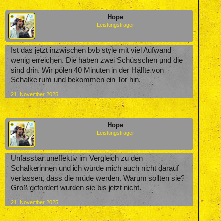
Hope
Leistungsträger
Ist das jetzt inzwischen bvb style mit viel Aufwand
wenig erreichen. Die haben zwei Schüsschen und die
sind drin. Wir pölen 40 Minuten in der Hälfte von
Schalke rum und bekommen ein Tor hin.
21. November 2025
Hope
Leistungsträger
Unfassbar uneffektiv im Vergleich zu den
Schalkerinnen und ich würde mich auch nicht darauf
verlassen, dass die müde werden. Warum sollten sie?
Groß gefordert wurden sie bis jetzt nicht.
21. November 2025