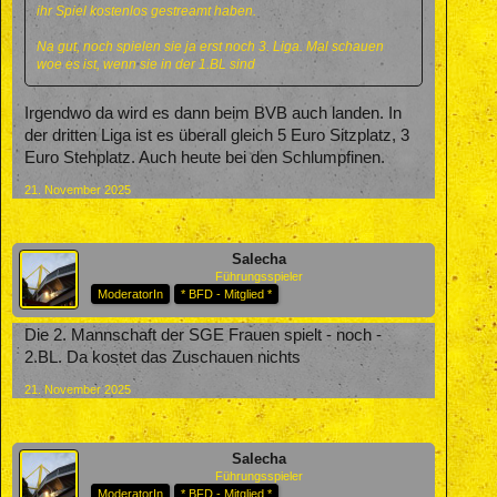
ihr Spiel kostenlos gestreamt haben.
Na gut, noch spielen sie ja erst noch 3. Liga. Mal schauen
woe es ist, wenn sie in der 1.BL sind
Irgendwo da wird es dann beim BVB auch landen. In
der dritten Liga ist es überall gleich 5 Euro Sitzplatz, 3
Euro Stehplatz. Auch heute bei den Schlumpfinen.
21. November 2025
Salecha
Führungsspieler
ModeratorIn
* BFD - Mitglied *
Die 2. Mannschaft der SGE Frauen spielt - noch -
2.BL. Da kostet das Zuschauen nichts
21. November 2025
Salecha
Führungsspieler
ModeratorIn
* BFD - Mitglied *