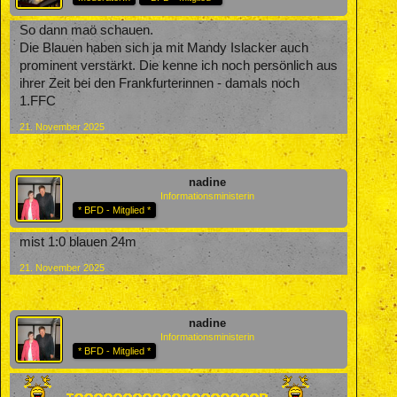
So dann maö schauen.
Die Blauen haben sich ja mit Mandy Islacker auch
prominent verstärkt. Die kenne ich noch persönlich aus
ihrer Zeit bei den Frankfurterinnen - damals noch
1.FFC
21. November 2025
nadine
Informationsministerin
* BFD - Mitglied *
mist 1:0 blauen 24m
21. November 2025
nadine
Informationsministerin
* BFD - Mitglied *