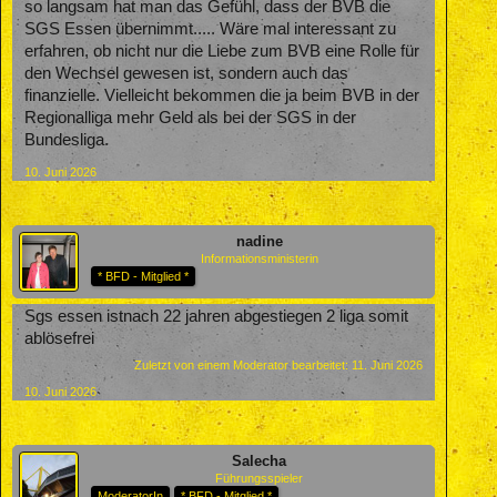
so langsam hat man das Gefühl, dass der BVB die
SGS Essen übernimmt..... Wäre mal interessant zu
erfahren, ob nicht nur die Liebe zum BVB eine Rolle für
den Wechsel gewesen ist, sondern auch das
finanzielle. Vielleicht bekommen die ja beim BVB in der
Regionalliga mehr Geld als bei der SGS in der
Bundesliga.
10. Juni 2026
nadine
Informationsministerin
* BFD - Mitglied *
Sgs essen istnach 22 jahren abgestiegen 2 liga somit
ablösefrei
Zuletzt von einem Moderator bearbeitet:
11. Juni 2026
10. Juni 2026
Salecha
Führungsspieler
ModeratorIn
* BFD - Mitglied *