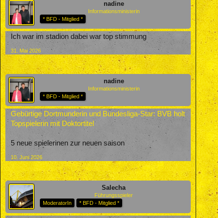
nadine
Informationsministerin
* BFD - Mitglied *
Ich war im stadion dabei war top stimmung
31. Mai 2026
nadine
Informationsministerin
* BFD - Mitglied *
Gebürtige Dortmunderin und Bundesliga-Star: BVB holt
Topspielerin mit Doktortitel
5 neue spielerinen zur neuen saison
10. Juni 2026
Salecha
Führungsspieler
ModeratorIn
* BFD - Mitglied *