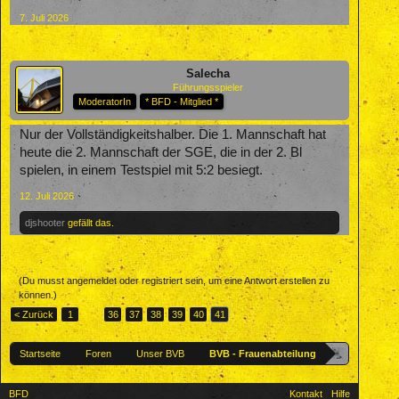
7. Juli 2026
Salecha
Führungsspieler
ModeratorIn
* BFD - Mitglied *
Nur der Vollständigkeitshalber. Die 1. Mannschaft hat
heute die 2. Mannschaft der SGE, die in der 2. Bl
spielen, in einem Testspiel mit 5:2 besiegt.
12. Juli 2026
djshooter
gefällt das.
(Du musst angemeldet oder registriert sein, um eine Antwort erstellen zu
können.)
< Zurück
1
←
36
37
38
39
40
41
Startseite
Foren
Unser BVB
BVB - Frauenabteilung
BFD
Kontakt
Hilfe