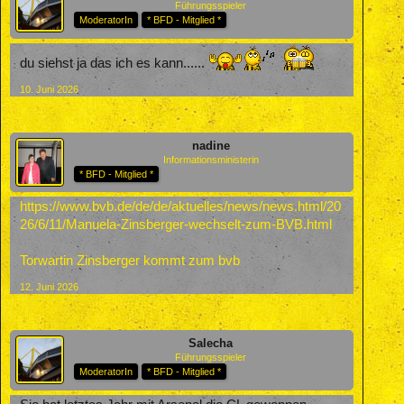
Führungsspieler
ModeratorIn
* BFD - Mitglied *
du siehst ja das ich es kann......
10. Juni 2026
nadine
Informationsministerin
* BFD - Mitglied *
https://www.bvb.de/de/de/aktuelles/news/news.html/20
26/6/11/Manuela-Zinsberger-wechselt-zum-BVB.html
Torwartin Zinsberger kommt zum bvb
12. Juni 2026
Salecha
Führungsspieler
ModeratorIn
* BFD - Mitglied *