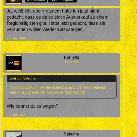
Ja, weiß ich, aber trotzdem hätte ich jetzt nicht
gedacht, dass es da so einen Ausverkauf zu einem
Regionalligisten gibt. Hätte jetzt gedacht, dass sie
versuchen wollen wieder aufzusteigen.
10. Juni 2026
Pohly91
Legende
Zitat von Salecha:
↑
Vielleicht bekommen die ja beim BVB in der Regionalliga
mehr Geld als bei der SGS in der Bundesliga.
Wie kannst du es wagen?
10. Juni 2026
Salecha