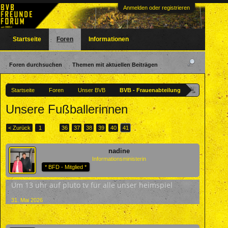
Anmelden oder registrieren
Startseite
Foren
Informationen
Foren durchsuchen
Themen mit aktuellen Beiträgen
Startseite
Foren
Unser BVB
BVB - Frauenabteilung
Unsere Fußballerinnen
< Zurück
1
←
36
37
38
39
40
41
nadine
Informationsministerin
* BFD - Mitglied *
Um 13 uhr auf pluto tv für alle unser heimspiel
31. Mai 2026