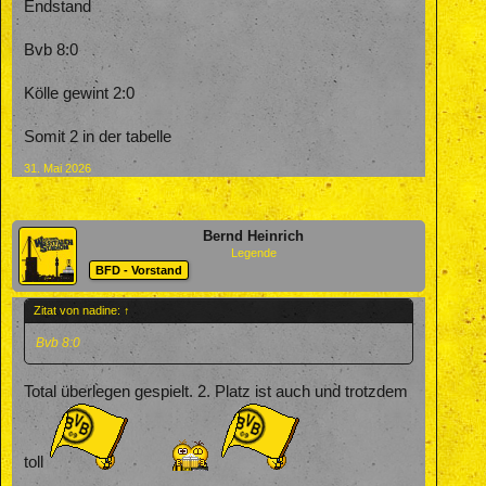
Endstand
Bvb 8:0
Kölle gewint 2:0
Somit 2 in der tabelle
31. Mai 2026
Bernd Heinrich
Legende
BFD - Vorstand
Zitat von nadine:
↑
Bvb 8:0
Total überlegen gespielt. 2. Platz ist auch und trotzdem
toll