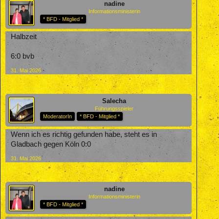
nadine
Informationsministerin
* BFD - Mitglied *
Halbzeit
6:0 bvb
31. Mai 2026
Salecha
Führungsspieler
ModeratorIn
* BFD - Mitglied *
Wenn ich es richtig gefunden habe, steht es in
Gladbach gegen Köln 0:0
31. Mai 2026
nadine
Informationsministerin
* BFD - Mitglied *