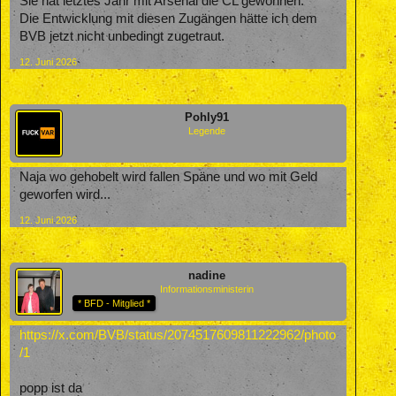
Sie hat letztes Jahr mit Arsenal die CL gewonnen.
Die Entwicklung mit diesen Zugängen hätte ich dem
BVB jetzt nicht unbedingt zugetraut.
12. Juni 2026
Pohly91
Legende
Naja wo gehobelt wird fallen Späne und wo mit Geld
geworfen wird...
12. Juni 2026
nadine
Informationsministerin
* BFD - Mitglied *
https://x.com/BVB/status/2074517609811222962/photo
/1
popp ist da