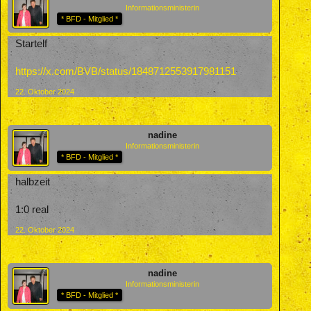
Informationsministerin
* BFD - Mitglied *
Startelf
https://x.com/BVB/status/1848712553917981151
22. Oktober 2024
nadine
Informationsministerin
* BFD - Mitglied *
halbzeit
1:0 real
22. Oktober 2024
nadine
Informationsministerin
* BFD - Mitglied *