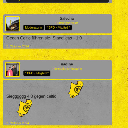
Salecha
Führungsspieler
ModeratorIn
* BFD - Mitglied *
Gegen Celtic führen sie- Stand jetzt - 1:0
1. Oktober 2024
nadine
Informationsministerin
* BFD - Mitglied *
Siegggggg 4:0 gegen celtic
1. Oktober 2024