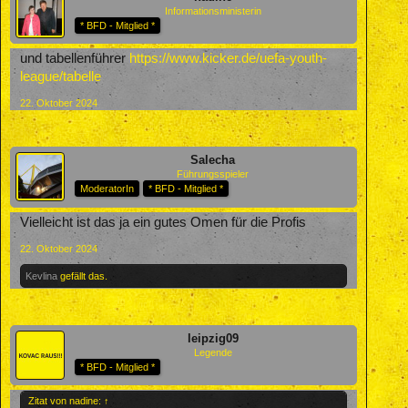
Informationsministerin
* BFD - Mitglied *
und tabellenführer
https://www.kicker.de/uefa-youth-
league/tabelle
22. Oktober 2024
Salecha
Führungsspieler
ModeratorIn
* BFD - Mitglied *
Vielleicht ist das ja ein gutes Omen für die Profis
22. Oktober 2024
Kevlina
gefällt das.
leipzig09
Legende
* BFD - Mitglied *
Zitat von nadine:
↑