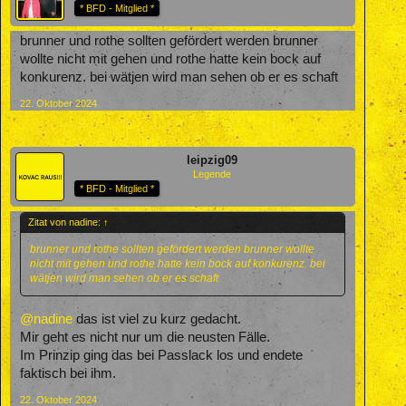
* BFD - Mitglied *
brunner und rothe sollten gefördert werden brunner
wollte nicht mit gehen und rothe hatte kein bock auf
konkurenz. bei wätjen wird man sehen ob er es schaft
22. Oktober 2024
leipzig09
Legende
* BFD - Mitglied *
Zitat von nadine:
↑
brunner und rothe sollten gefördert werden brunner wollte
nicht mit gehen und rothe hatte kein bock auf konkurenz. bei
wätjen wird man sehen ob er es schaft
@nadine
das ist viel zu kurz gedacht.
Mir geht es nicht nur um die neusten Fälle.
Im Prinzip ging das bei Passlack los und endete
faktisch bei ihm.
22. Oktober 2024