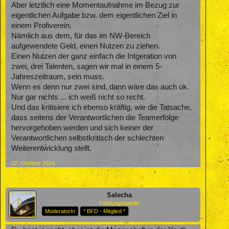
Aber letztlich eine Momentaufnahme im Bezug zur
eigentlichen Aufgabe bzw. dem eigentlichen Ziel in
einem Profiverein.
Nämlich aus dem, für das im NW-Bereich
aufgewendete Geld, einen Nutzen zu ziehen.
Einen Nutzen der ganz einfach die Intgeration von
zwei, drei Talenten, sagen wir mal in einem 5-
Jahreszeitraum, sein muss.
Wenn es denn nur zwei sind, dann wäre das auch ok.
Nur gar nichts ... ich weiß nicht so recht.
Und das kritisiere ich ebenso kräftig, wie die Tatsache,
dass seitens der Verantwortlichen die Teamerfolge
hervorgehoben werden und sich keiner der
Verantwortlichen selbstkritisch der schlechten
Weiterentwicklung stellt.
22. Oktober 2024
Salecha
Führungsspieler
ModeratorIn
* BFD - Mitglied *