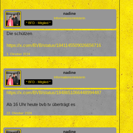
nadine
Informationsministerin
* BFD - Mitglied *
Die schützen
https://x.com/BVB/status/1841145509026656716
1. Oktober 2024
nadine
Informationsministerin
* BFD - Mitglied *
https://x.com/BVB/status/1848651066448994487
Ab 16 Uhr heute bvb tv überträgt es
22. Oktober 2024
nadine