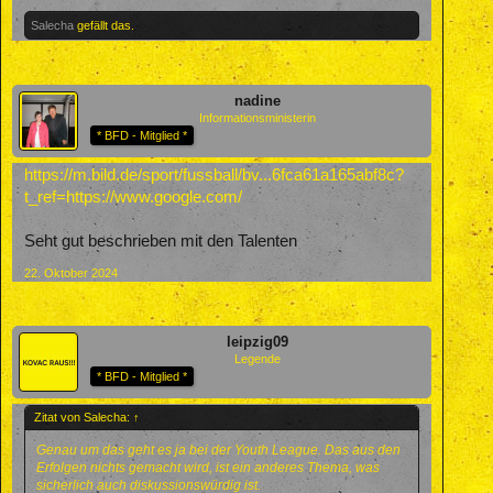
Salecha
gefällt das.
nadine
Informationsministerin
* BFD - Mitglied *
https://m.bild.de/sport/fussball/bv...6fca61a165abf8c?
t_ref=https://www.google.com/
Seht gut beschrieben mit den Talenten
22. Oktober 2024
leipzig09
Legende
* BFD - Mitglied *
Zitat von Salecha:
↑
Genau um das geht es ja bei der Youth League. Das aus den
Erfolgen nichts gemacht wird, ist ein anderes Thema, was
sicherlich auch diskussionswürdig ist.