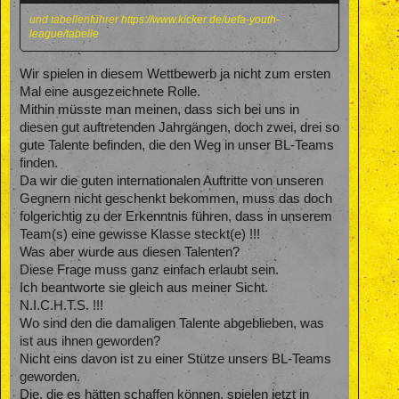
und tabellenführer
https://www.kicker.de/uefa-youth-
league/tabelle
Wir spielen in diesem Wettbewerb ja nicht zum ersten
Mal eine ausgezeichnete Rolle.
Mithin müsste man meinen, dass sich bei uns in
diesen gut auftretenden Jahrgängen, doch zwei, drei so
gute Talente befinden, die den Weg in unser BL-Teams
finden.
Da wir die guten internationalen Auftritte von unseren
Gegnern nicht geschenkt bekommen, muss das doch
folgerichtig zu der Erkenntnis führen, dass in unserem
Team(s) eine gewisse Klasse steckt(e) !!!
Was aber wurde aus diesen Talenten?
Diese Frage muss ganz einfach erlaubt sein.
Ich beantworte sie gleich aus meiner Sicht.
N.I.C.H.T.S. !!!
Wo sind den die damaligen Talente abgeblieben, was
ist aus ihnen geworden?
Nicht eins davon ist zu einer Stütze unsers BL-Teams
geworden.
Die, die es hätten schaffen können, spielen jetzt in