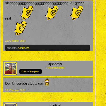
sieggggggggggggggggggggggggggggggg 2:1 gegen
real
22. Oktober 2024
djshooter
gefällt das.
djshooter
Führungsspieler
* BFD - Mitglied *
Der Underdog siegt.. geil
22. Oktober 2024
nadine