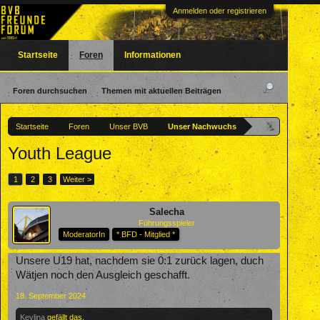
Anmelden oder registrieren
Startseite
Foren
Informationen
Foren durchsuchen
Themen mit aktuellen Beiträgen
Startseite
Foren
Unser BVB
Unser Nachwuchs
Youth League
1
2
3
Weiter >
Salecha
Führungsspieler
ModeratorIn
* BFD - Mitglied *
Unsere U19 hat, nachdem sie 0:1 zurück lagen, duch
Wätjen noch den Ausgleich geschafft.
18. September 2024
Kevlina
gefällt das.