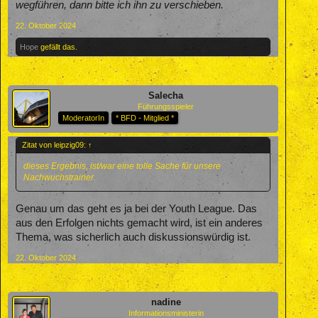
wegführen, dann bitte ich ihn zu verschieben.
22. Oktober 2024
Hope
gefällt das.
Salecha
Führungsspieler
ModeratorIn
* BFD - Mitglied *
Zitat von leipzig09:
↑
dieses Ergebnis, ist/war eine tolle Sache für unsere
Nachwuchstrainer.
Genau um das geht es ja bei der Youth League. Das
aus den Erfolgen nichts gemacht wird, ist ein anderes
Thema, was sicherlich auch diskussionswürdig ist.
22. Oktober 2024
nadine
Informationsministerin