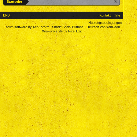
Startseite
BFD
Kontakt
Hilfe
Nutzungsbedingungen
Forum software by XenForo™
-
Shariff Social Buttons
-
Deutsch von xenDach
XenForo style by Pixel Exit