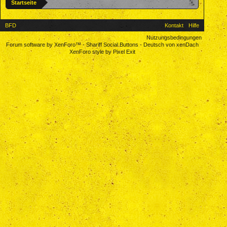
Startseite
BFD
Kontakt
Hilfe
Nutzungsbedingungen
Forum software by XenForo™
-
Shariff Social Buttons
-
Deutsch von xenDach
XenForo style by Pixel Exit