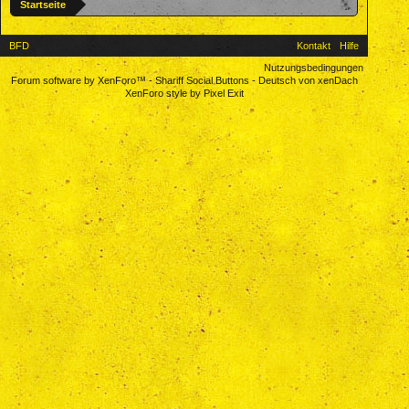
Startseite
BFD
Kontakt
Hilfe
Nutzungsbedingungen
Forum software by XenForo™
-
Shariff Social Buttons
-
Deutsch von xenDach
XenForo style by Pixel Exit