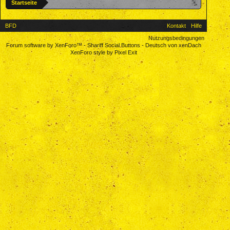
Startseite
BFD
Kontakt
Hilfe
Nutzungsbedingungen
Forum software by XenForo™
-
Shariff Social Buttons
-
Deutsch von xenDach
XenForo style by Pixel Exit