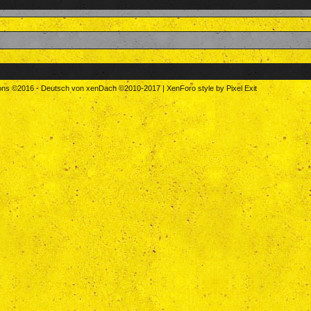
tons
©2016
-
Deutsch von xenDach
©2010-2017
|
XenForo style by Pixel Exit