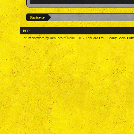
Startseite
BFD
Forum software by XenForo™
©2010-2017 XenForo Ltd.
-
Shariff Social But