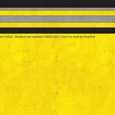
tons
©2016
-
Deutsch von xenDach
©2010-2017
|
XenForo style by Pixel Exit