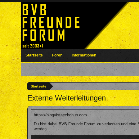
Startseite
Foren
Informationen
Startseite
Externe Weiterleitungen
https://blogvistaechohub.com
Du bist dabei BVB Freunde Forum zu verlassen und eine S
werden.