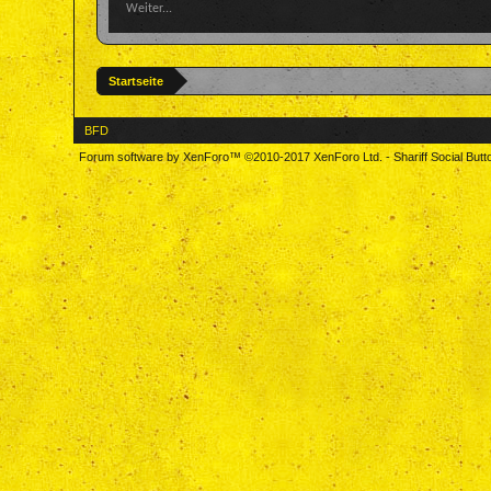
Weiter...
Startseite
BFD
Forum software by XenForo™
©2010-2017 XenForo Ltd.
-
Shariff Social But