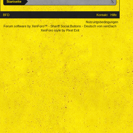
Startseite
BFD
Kontakt
Hilfe
Nutzungsbedingungen
Forum software by XenForo™
-
Shariff Social Buttons
-
Deutsch von xenDach
XenForo style by Pixel Exit