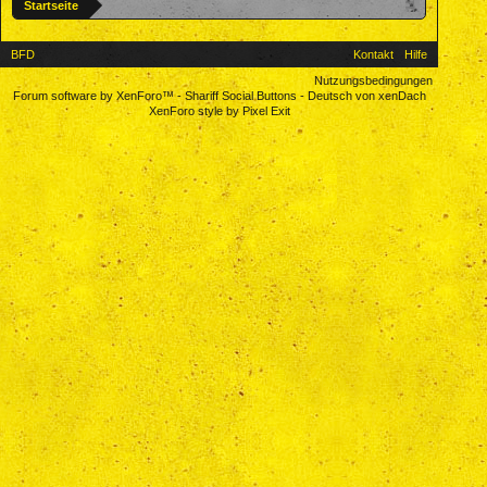
Startseite
BFD
Kontakt
Hilfe
Nutzungsbedingungen
Forum software by XenForo™
-
Shariff Social Buttons
-
Deutsch von xenDach
XenForo style by Pixel Exit