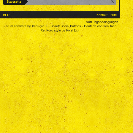
Startseite
BFD
Kontakt
Hilfe
Nutzungsbedingungen
Forum software by XenForo™
-
Shariff Social Buttons
-
Deutsch von xenDach
XenForo style by Pixel Exit