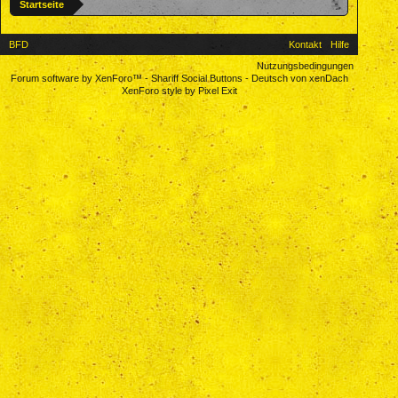
Startseite
BFD
Kontakt
Hilfe
Nutzungsbedingungen
Forum software by XenForo™
-
Shariff Social Buttons
-
Deutsch von xenDach
XenForo style by Pixel Exit