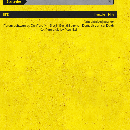
Startseite
BFD
Kontakt
Hilfe
Nutzungsbedingungen
Forum software by XenForo™
-
Shariff Social Buttons
-
Deutsch von xenDach
XenForo style by Pixel Exit