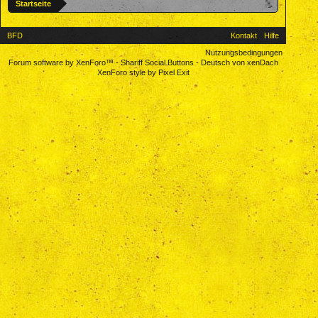
Startseite
BFD
Kontakt
Hilfe
Nutzungsbedingungen
Forum software by XenForo™
-
Shariff Social Buttons
-
Deutsch von xenDach
XenForo style by Pixel Exit