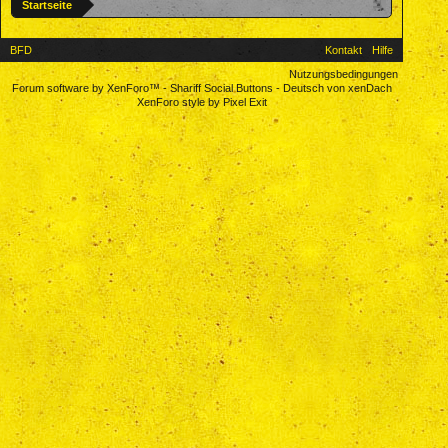
Startseite
BFD
Kontakt
Hilfe
Nutzungsbedingungen
Forum software by XenForo™
-
Shariff Social Buttons
-
Deutsch von xenDach
XenForo style by Pixel Exit