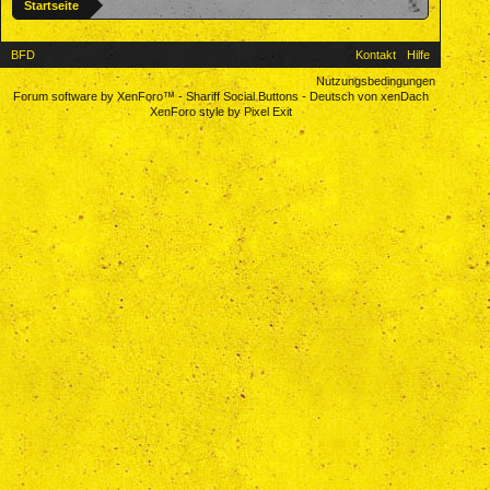
Startseite
BFD
Kontakt
Hilfe
Nutzungsbedingungen
Forum software by XenForo™
-
Shariff Social Buttons
-
Deutsch von xenDach
XenForo style by Pixel Exit