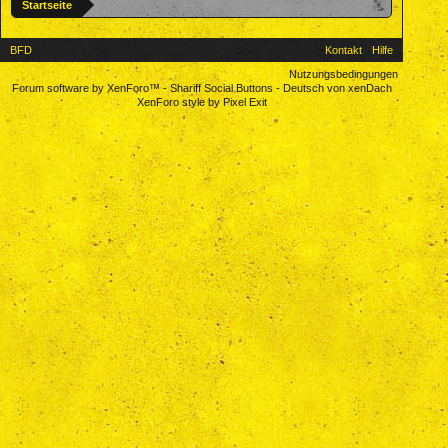
Startseite
BFD
Kontakt
Hilfe
Nutzungsbedingungen
Forum software by XenForo™
-
Shariff Social Buttons
-
Deutsch von xenDach
XenForo style by Pixel Exit