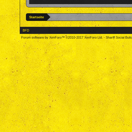
Startseite
BFD
Forum software by XenForo™
©2010-2017 XenForo Ltd.
-
Shariff Social But