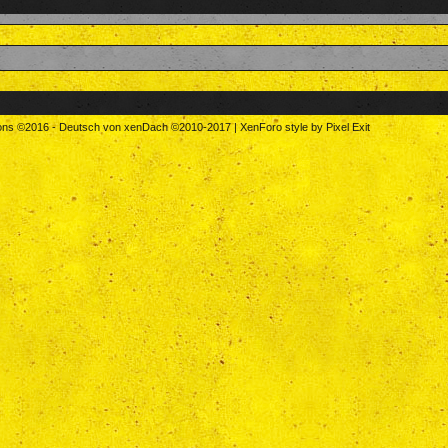
tons
©2016
-
Deutsch von xenDach
©2010-2017
|
XenForo style by Pixel Exit