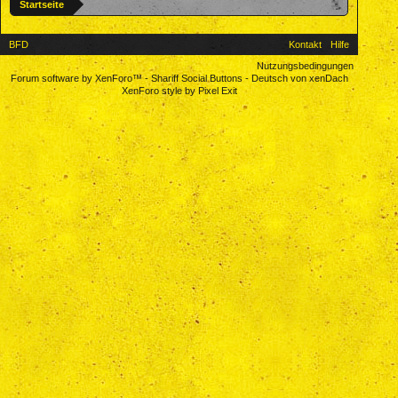
Startseite
BFD
Kontakt
Hilfe
Nutzungsbedingungen
Forum software by XenForo™
-
Shariff Social Buttons
-
Deutsch von xenDach
XenForo style by Pixel Exit