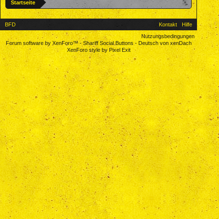
Startseite
BFD
Kontakt
Hilfe
Nutzungsbedingungen
Forum software by XenForo™
-
Shariff Social Buttons
-
Deutsch von xenDach
XenForo style by Pixel Exit