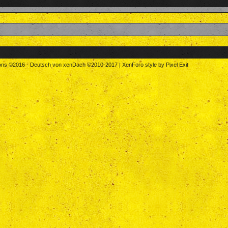
tons
©2016
-
Deutsch von xenDach
©2010-2017
|
XenForo style by Pixel Exit