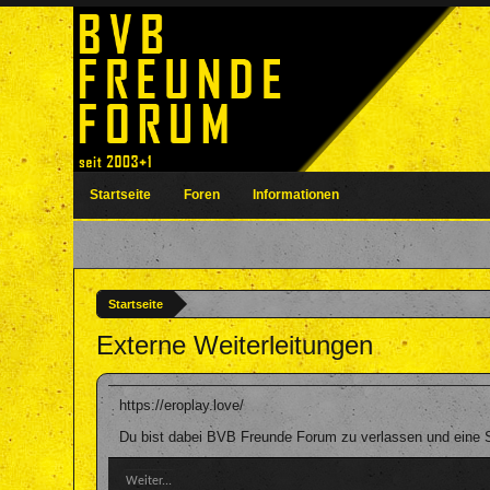
Startseite
Foren
Informationen
Startseite
Externe Weiterleitungen
https://eroplay.love/
Du bist dabei BVB Freunde Forum zu verlassen und eine Se
Weiter...