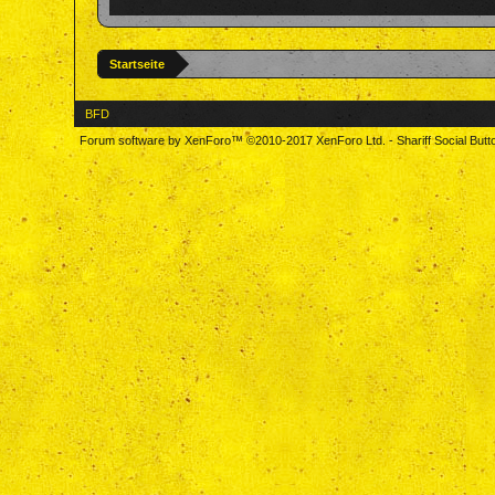
Startseite
BFD
Forum software by XenForo™
©2010-2017 XenForo Ltd.
-
Shariff Social But