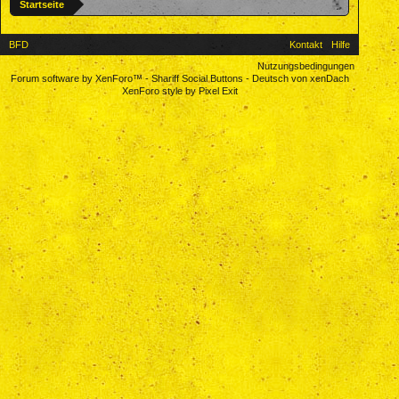
Startseite
BFD
Kontakt
Hilfe
Nutzungsbedingungen
Forum software by XenForo™
-
Shariff Social Buttons
-
Deutsch von xenDach
XenForo style by Pixel Exit