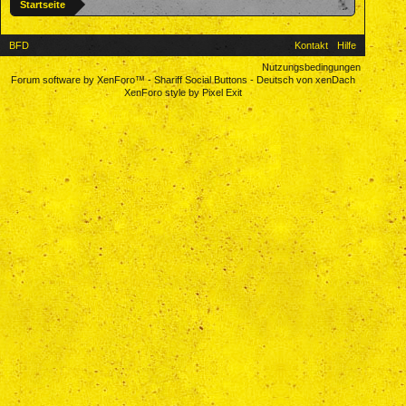
Startseite
BFD
Kontakt
Hilfe
Nutzungsbedingungen
Forum software by XenForo™
-
Shariff Social Buttons
-
Deutsch von xenDach
XenForo style by Pixel Exit