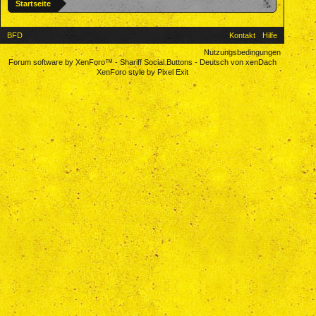
Startseite
BFD
Kontakt
Hilfe
Nutzungsbedingungen
Forum software by XenForo™
-
Shariff Social Buttons
-
Deutsch von xenDach
XenForo style by Pixel Exit