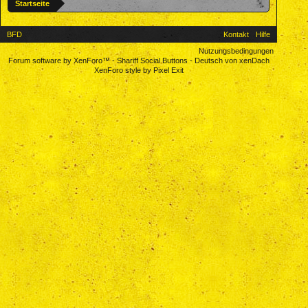
Startseite
BFD
Kontakt
Hilfe
Nutzungsbedingungen
Forum software by XenForo™
-
Shariff Social Buttons
-
Deutsch von xenDach
XenForo style by Pixel Exit