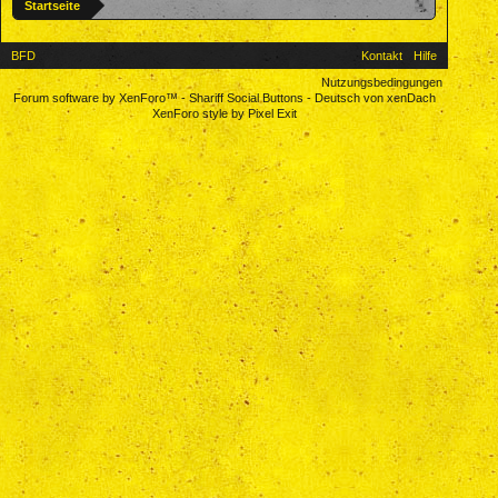
Startseite
BFD
Kontakt
Hilfe
Nutzungsbedingungen
Forum software by XenForo™
-
Shariff Social Buttons
-
Deutsch von xenDach
XenForo style by Pixel Exit