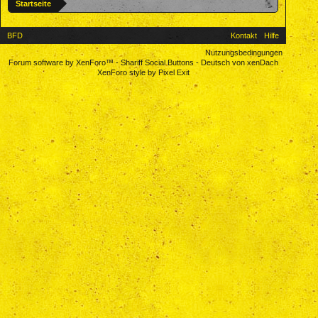
Startseite
BFD
Kontakt
Hilfe
Nutzungsbedingungen
Forum software by XenForo™
-
Shariff Social Buttons
-
Deutsch von xenDach
XenForo style by Pixel Exit