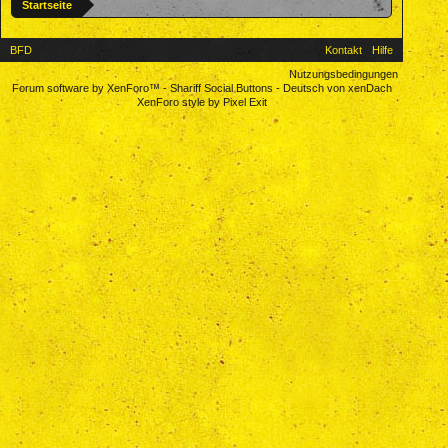
Startseite
BFD
Kontakt
Hilfe
Nutzungsbedingungen
Forum software by XenForo™
-
Shariff Social Buttons
-
Deutsch von xenDach
XenForo style by Pixel Exit