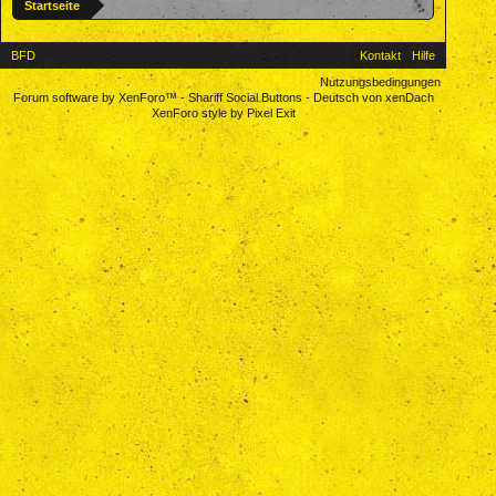
Startseite
BFD
Kontakt
Hilfe
Nutzungsbedingungen
Forum software by XenForo™
-
Shariff Social Buttons
-
Deutsch von xenDach
XenForo style by Pixel Exit