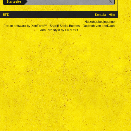
Startseite
BFD
Kontakt
Hilfe
Nutzungsbedingungen
Forum software by XenForo™
-
Shariff Social Buttons
-
Deutsch von xenDach
XenForo style by Pixel Exit