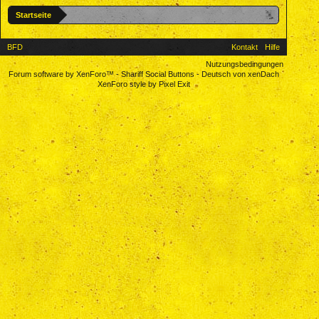
Startseite
BFD
Kontakt
Hilfe
Nutzungsbedingungen
Forum software by XenForo™
-
Shariff Social Buttons
-
Deutsch von xenDach
XenForo style by Pixel Exit