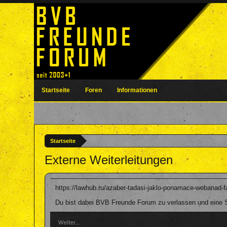
Startseite
Foren
Informationen
Startseite
Externe Weiterleitungen
https://lawhub.ru/azaber-tadasi-jaklo-ponamace-webanad-f
Du bist dabei BVB Freunde Forum zu verlassen und eine Se
Weiter...