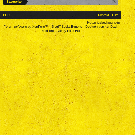
Startseite
BFD
Kontakt
Hilfe
Nutzungsbedingungen
Forum software by XenForo™
-
Shariff Social Buttons
-
Deutsch von xenDach
XenForo style by Pixel Exit