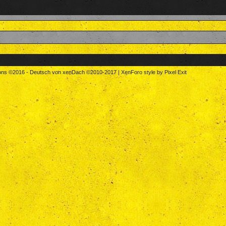
tons
©2016
-
Deutsch von xenDach
©2010-2017
|
XenForo style by Pixel Exit