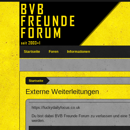
Startseite
Foren
Informationen
Startseite
Externe Weiterleitungen
https://luckydailyfocus.co.uk
Du bist dabei BVB Freunde Forum zu verlassen und eine Se
werden.