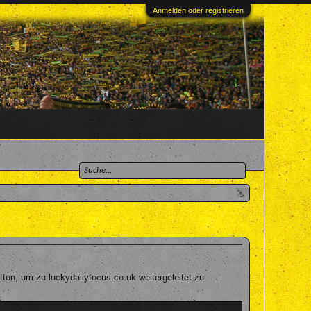
Anmelden oder registrieren
on, um zu luckydailyfocus.co.uk weitergeleitet zu