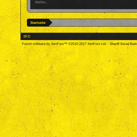
Weiter...
Startseite
BFD
Forum software by XenForo™
©2010-2017 XenForo Ltd.
-
Shariff Social But