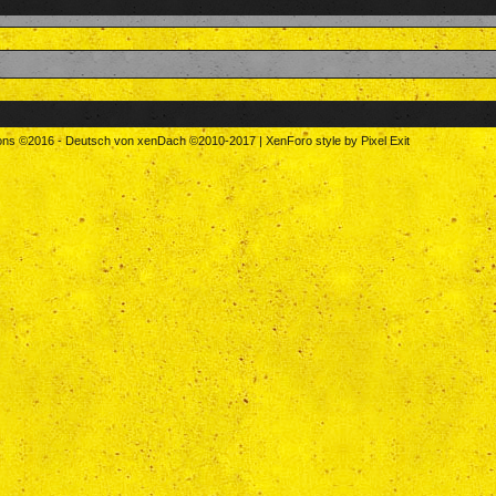
tons
©2016
-
Deutsch von xenDach
©2010-2017
|
XenForo style by Pixel Exit