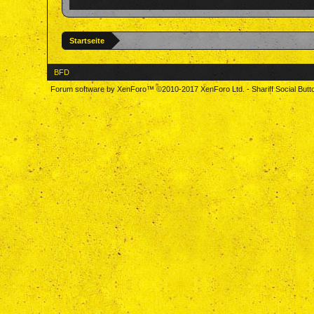
Startseite
BFD
Forum software by XenForo™
©2010-2017 XenForo Ltd.
-
Shariff Social But