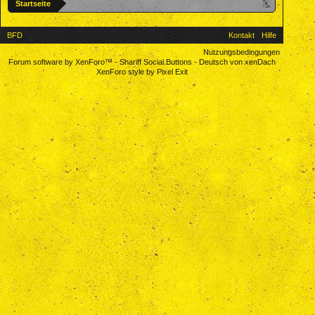
Startseite
BFD
Kontakt
Hilfe
Nutzungsbedingungen
Forum software by XenForo™
-
Shariff Social Buttons
-
Deutsch von xenDach
XenForo style by Pixel Exit